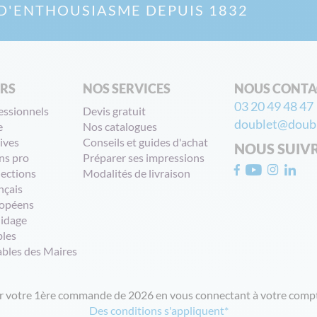
D'ENTHOUSIASME DEPUIS 1832
ERS
NOS SERVICES
NOUS CONTA
03 20 49 48 47
essionnels
Devis gratuit
doublet@doubl
e
Nos catalogues
ives
Conseils et guides d'achat
NOUS SUIV
ns pro
Préparer ses impressions
lections
Modalités de livraison
nçais
opéens
uidage
bles
ables des Maires
ur votre 1ère commande de 2026 en vous connectant à votre compt
Des conditions s'appliquent*