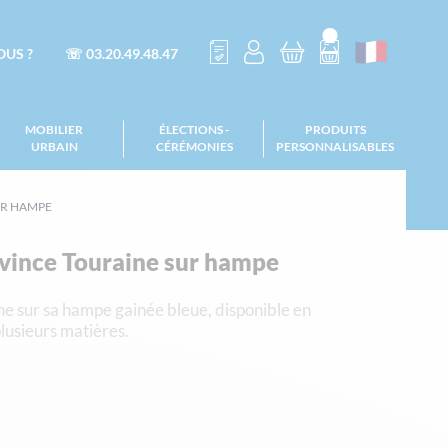
US ?
☏ 03.20.49.48.47
MOBILIER
ÉLECTIONS -
PRODUITS
URBAIN
CÉRÉMONIES
PERSONNALISABLES
UR HAMPE
vince Touraine sur hampe
e sur sa hampe gainée bleue, disponible en
 plusieurs matières.