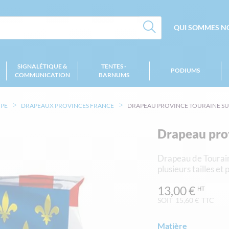
QUI SOMMES NO
SIGNALÉTIQUE &
TENTES -
PODIUMS
COMMUNICATION
BARNUMS
MPE
DRAPEAUX PROVINCES FRANCE
DRAPEAU PROVINCE TOURAINE S
Drapeau pro
Drapeau de Tourain
plusieurs tailles et
13,00 €
SOIT
15,60 €
TTC
Matière