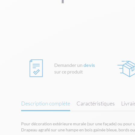
Skip
to
the
beginning
of
the
images
gallery
Demander un
devis
sur ce produit
Description complète
Caractéristiques
Livra
Pour décoration extérieure murale (sur une façade) ou pour ut
Drapeau agrafé sur une hampe en bois gainée bleue, bords ou