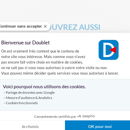
DÉCOUVREZ AUSSI
Continuer sans accepter
Bienvenue sur Doublet
DRAPEAU DE SUPPORTERS
HAMPE DRAPEAU
Plateforme de Gestion du Consentement :
On est vraiment très content que le contenu de
notre site vous intéresse. Mais comme vous n'avez
Produits similaires
pas encore fait votre choix en matière de cookies,
on ne sait pas si vous nous autorisez à suivre votre visite ou non.
Vous pouvez même décider quels services vous nous autorisez à lancer.
Axeptio consent
Voici pourquoi nous utilisons des cookies.
Partage de données avec Google
Mesure d'audience & Analytics
Cookies fonctionnels
Consentements certifiés par
Je choisis
OK pour moi