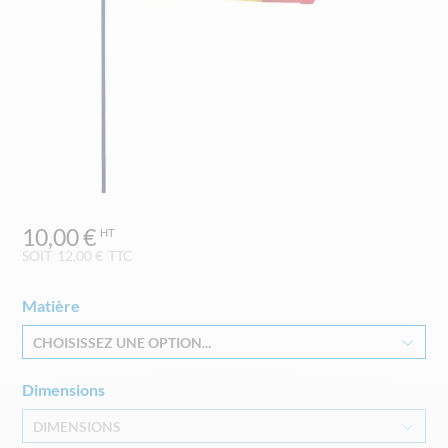
Skip
10,00 €
to
the
SOIT
12,00 €
TTC
beginning
of
Matière
the
images
CHOISISSEZ UNE OPTION...
gallery
Dimensions
DIMENSIONS