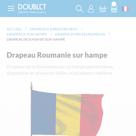
ACCUEIL
DRAPEAUX & PAVOISEMENT
DRAPEAUX SUR HAMPE
DRAPEAUX PAYS EUROPÉENS
DRAPEAU ROUMANIE SUR HAMPE
Drapeau Roumanie sur hampe
Drapeau de la Roumanie sur sa hampe gainée bleue,
disponible en plusieurs tailles et plusieurs matières.
Skip
to
the
end
of
the
images
gallery