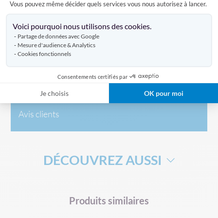
Vous pouvez même décider quels services vous nous autorisez à lancer.
hampe de votre drapeau.
Axeptio consent
Voici pourquoi nous utilisons des cookies.
Partage de données avec Google
Caractéristiques
Mesure d'audience & Analytics
Cookies fonctionnels
Livraison
Consentements certifiés par
Je choisis
OK pour moi
Avis clients
DÉCOUVREZ AUSSI
DRAPEAU DE SUPPORTERS
HAMPE POUR DRAPEAU
Produits similaires