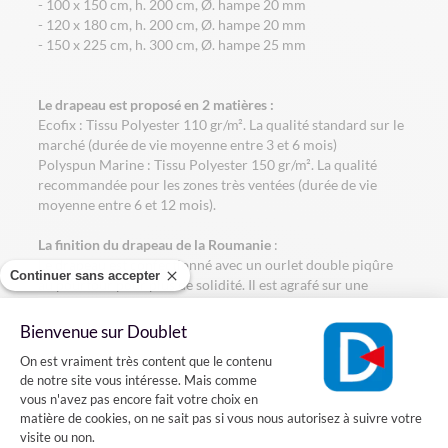
- 100 x 150 cm, h. 200 cm, Ø. hampe 20 mm
- 120 x 180 cm, h. 200 cm, Ø. hampe 20 mm
- 150 x 225 cm, h. 300 cm, Ø. hampe 25 mm
Le drapeau est proposé en 2 matières :
Ecofix : Tissu Polyester 110 gr/m². La qualité standard sur le
marché (durée de vie moyenne entre 3 et 6 mois)
Polyspun Marine : Tissu Polyester 150 gr/m². La qualité
recommandée pour les zones très ventées (durée de vie
moyenne entre 6 et 12 mois).
La finition du drapeau de la Roumanie
:
Le drapeau est confectionné avec un ourlet double piqûre
Continuer sans accepter
au pourtour pour plus de solidité. Il est agrafé sur une
hampe en bois gainée bleue avec une pointe dorée.
Bienvenue sur Doublet
Comment installer le drapeau de la Roumanie sur une
Plateforme de Gestion du Consentement
façade?
On est vraiment très content que le contenu
de notre site vous intéresse. Mais comme
vous n'avez pas encore fait votre choix en
Vous voulez installer un drapeau roumain sur votre façade?
matière de cookies, on ne sait pas si vous nous autorisez à suivre votre
Rien de plus simple, il suffit fixer sur votre mur un porte-
visite ou non.
drapeaux en acier dans lequel vous pourrez introduire la