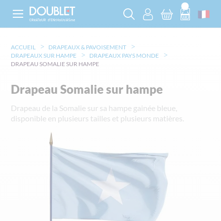
ACCUEIL
DRAPEAUX & PAVOISEMENT
DRAPEAUX SUR HAMPE
DRAPEAUX PAYS MONDE
DRAPEAU SOMALIE SUR HAMPE
Drapeau Somalie sur hampe
Drapeau de la Somalie sur sa hampe gainée bleue,
disponible en plusieurs tailles et plusieurs matières.
Skip
to
the
end
of
the
images
gallery