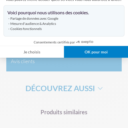
Axeptio consent
Voici pourquoi nous utilisons des cookies.
Caractéristiques
Partage de données avec Google
Mesure d'audience & Analytics
Cookies fonctionnels
Livraison
Consentements certifiés par
Je choisis
OK pour moi
Avis clients
DÉCOUVREZ AUSSI
DRAPEAU DE SUPPORTERS
HAMPE POUR DRAPEAU
Produits similaires