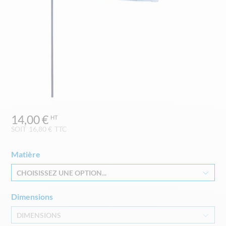
Skip
14,00 €
to
the
SOIT
16,80 €
TTC
beginning
of
Matière
the
images
CHOISISSEZ UNE OPTION...
gallery
Dimensions
DIMENSIONS