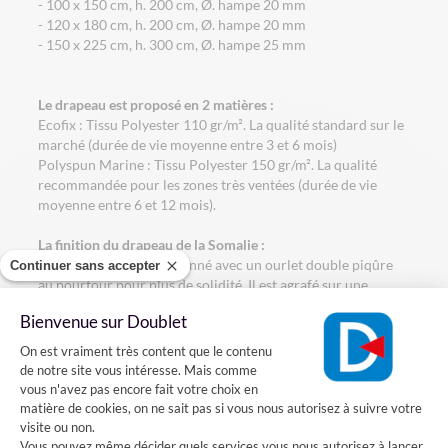
- 100 x 150 cm, h. 200 cm, Ø. hampe 20 mm
- 120 x 180 cm, h. 200 cm, Ø. hampe 20 mm
- 150 x 225 cm, h. 300 cm, Ø. hampe 25 mm
Le drapeau est proposé en 2 matières :
Ecofix : Tissu Polyester 110 gr/m². La qualité standard sur le
marché (durée de vie moyenne entre 3 et 6 mois)
Polyspun Marine : Tissu Polyester 150 gr/m². La qualité
recommandée pour les zones très ventées (durée de vie
moyenne entre 6 et 12 mois).
La finition du drapeau de la Somalie :
Le drapeau est confectionné avec un ourlet double piqûre
Continuer sans accepter
au pourtour pour plus de solidité. Il est agrafé sur une
hampe en bois gainée bleue avec une pointe dorée.
Bienvenue sur Doublet
Plateforme de Gestion du Consentement
Comment installer le drapeau de la Somalie sur une façade?
On est vraiment très content que le contenu
de notre site vous intéresse. Mais comme
Vous voulez installer un drapeau de la Somalie sur votre
vous n'avez pas encore fait votre choix en
façade? Rien de plus simple, il suffit fixer sur votre mur un
matière de cookies, on ne sait pas si vous nous autorisez à suivre votre
porte-drapeaux en acier dans lequel vous pourrez
visite ou non.
introduire la hampe de votre drapeau
Vous pouvez même décider quels services vous nous autorisez à lancer.