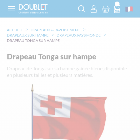
ACCUEIL
DRAPEAUX & PAVOISEMENT
DRAPEAUX SUR HAMPE
DRAPEAUX PAYS MONDE
DRAPEAU TONGA SUR HAMPE
Drapeau Tonga sur hampe
Drapeau de Tonga sur sa hampe gainée bleue, disponible
en plusieurs tailles et plusieurs matières.
Skip
to
the
end
of
the
images
gallery