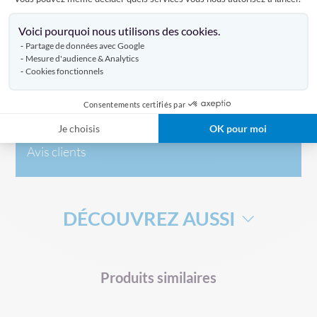
Axeptio consent
Voici pourquoi nous utilisons des cookies.
Caractéristiques
Partage de données avec Google
Mesure d'audience & Analytics
Cookies fonctionnels
Livraison
Consentements certifiés par
Je choisis
OK pour moi
Avis clients
DÉCOUVREZ AUSSI
DRAPEAU DE SUPPORTERS
HAMPE DRAPEAU
Produits similaires