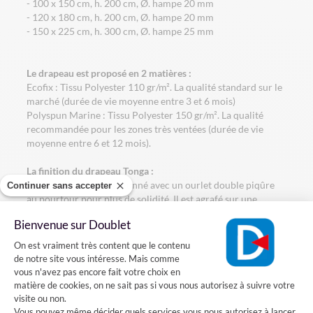
- 100 x 150 cm, h. 200 cm, Ø. hampe 20 mm
- 120 x 180 cm, h. 200 cm, Ø. hampe 20 mm
- 150 x 225 cm, h. 300 cm, Ø. hampe 25 mm
Le drapeau est proposé en 2 matières :
Ecofix : Tissu Polyester 110 gr/m². La qualité standard sur le
marché (durée de vie moyenne entre 3 et 6 mois)
Polyspun Marine : Tissu Polyester 150 gr/m². La qualité
recommandée pour les zones très ventées (durée de vie
moyenne entre 6 et 12 mois).
La finition du drapeau Tonga :
Le drapeau est confectionné avec un ourlet double piqûre
Continuer sans accepter
au pourtour pour plus de solidité. Il est agrafé sur une
hampe en bois gainée bleue avec une pointe dorée.
Bienvenue sur Doublet
Plateforme de Gestion du Consentement
Comment installer le drapeau Tonga sur une façade?
On est vraiment très content que le contenu
de notre site vous intéresse. Mais comme
Vous voulez installer un drapeau Tonga sur votre façade?
vous n'avez pas encore fait votre choix en
Rien de plus simple, il suffit fixer sur votre mur un porte-
matière de cookies, on ne sait pas si vous nous autorisez à suivre votre
drapeaux en acier dans lequel vous pourrez introduire la
visite ou non.
hampe de votre drapeau.
Vous pouvez même décider quels services vous nous autorisez à lancer.