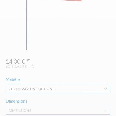
Skip
14,00 €
to
the
SOIT
16,80 €
TTC
beginning
of
Matière
the
images
CHOISISSEZ UNE OPTION...
gallery
Dimensions
DIMENSIONS