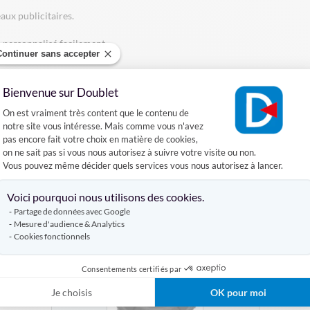
aux publicitaires.
e personnalisé facilement.
Continuer sans accepter
Bienvenue sur Doublet
Plateforme de Gestion du Consentement :
DÉCOUVREZ AUSSI
On est vraiment très content que le contenu de
notre site vous intéresse. Mais comme vous n'avez
pas encore fait votre choix en matière de cookies,
on ne sait pas si vous nous autorisez à suivre votre visite ou non.
DRAPEAU DE SUPPORTERS
Vous pouvez même décider quels services vous nous autorisez à lancer.
Axeptio consent
Produits similaires
Voici pourquoi nous utilisons des cookies.
Partage de données avec Google
Mesure d'audience & Analytics
Cookies fonctionnels
Consentements certifiés par
Je choisis
OK pour moi