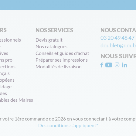
ERS
NOS SERVICES
NOUS CONTA
03 20 49 48 47
essionnels
Devis gratuit
doublet@doubl
e
Nos catalogues
ives
Conseils et guides d'achat
NOUS SUIV
ns pro
Préparer ses impressions
lections
Modalités de livraison
nçais
opéens
uidage
bles
ables des Maires
ur votre 1ère commande de 2026 en vous connectant à votre compt
Des conditions s'appliquent*