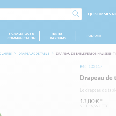
QUI SOMMES NO
SIGNALÉTIQUE &
TENTES -
PODIUMS
COMMUNICATION
BARNUMS
OLAIRES
DRAPEAUX DE TABLE
DRAPEAU DE TABLE PERSONNALISÉ EN T
Réf.
102117
Drapeau de t
Le drapeau de table 
13,80 €
SOIT
16,56 €
TTC