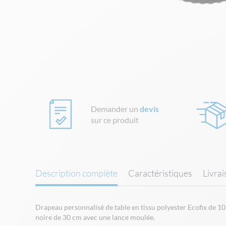
Skip
to
the
beginning
of
the
images
gallery
Demander un
devis
sur ce produit
Description complète
Caractéristiques
Livra
Drapeau personnalisé de table en tissu polyester Ecofix de 10
noire de 30 cm avec une lance moulée.