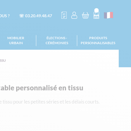
US ?
☏ 03.20.49.48.47
MOBILIER
ÉLECTIONS -
PRODUITS
URBAIN
CÉRÉMONIES
PERSONNALISABLES
ISSU
able personnalisé en tissu
tissu pour les petites séries et les délais courts.