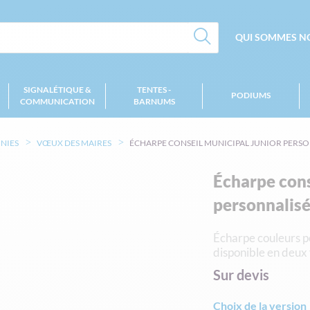
QUI SOMMES NO
SIGNALÉTIQUE &
TENTES -
PODIUMS
COMMUNICATION
BARNUMS
NIES
VŒUX DES MAIRES
ÉCHARPE CONSEIL MUNICIPAL JUNIOR PERS
Écharpe cons
personnalis
Écharpe couleurs pe
disponible en deux 
Sur devis
Choix de la version