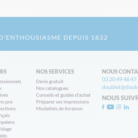
D'ENTHOUSIASME DEPUIS 1832
ERS
NOS SERVICES
NOUS CONTA
03 20 49 48 47
essionnels
Devis gratuit
doublet@doubl
e
Nos catalogues
ives
Conseils et guides d'achat
NOUS SUIV
ns pro
Préparer ses impressions
lections
Modalités de livraison
nçais
opéens
uidage
bles