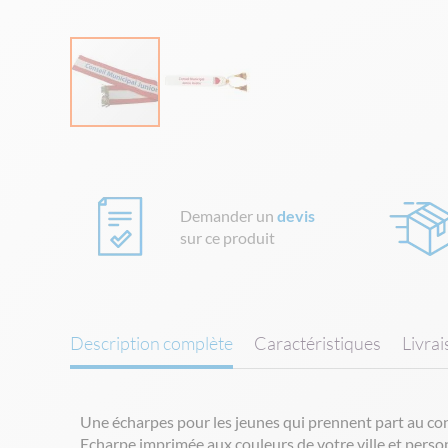
Skip
to
the
beginning
Demander un
devis
of
sur ce produit
the
images
gallery
Description complète
Caractéristiques
Livra
Une écharpes pour les jeunes qui prennent part au cons
Echarpe imprimée aux couleurs de votre ville et person