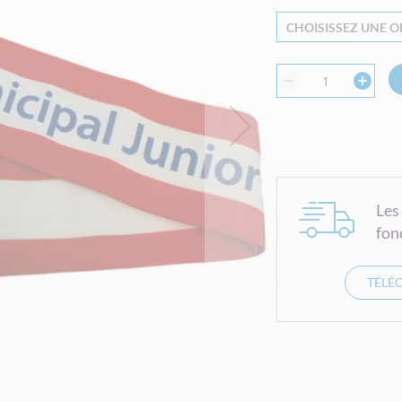
CHOISISSEZ UNE OP
Les
fon
TÉLÉ