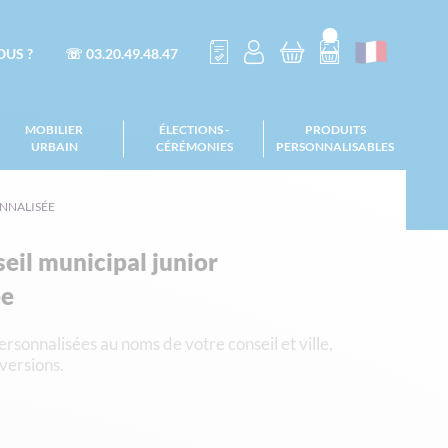
US ?
☏ 03.20.49.48.47
MOBILIER
ÉLECTIONS -
PRODUITS
URBAIN
CÉRÉMONIES
PERSONNALISABLES
ONNALISÉE
eil municipal junior
ée
rsonnalisées au noms de votre conseil et ville,
versions.