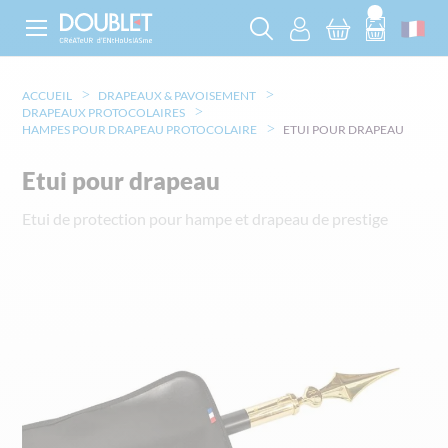
ACCUEIL
DRAPEAUX & PAVOISEMENT
DRAPEAUX PROTOCOLAIRES
HAMPES POUR DRAPEAU PROTOCOLAIRE
ETUI POUR DRAPEAU
Etui pour drapeau
Etui de protection pour hampe et drapeau de prestige
Skip
to
the
end
of
the
images
gallery