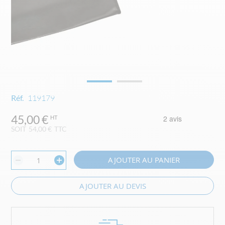
Skip
Réf.
119179
to
the
45,00 €
beginning
SOIT
54,00 €
TTC
of
the
images
AJOUTER AU PANIER
gallery
AJOUTER AU DEVIS