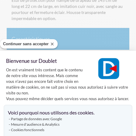
Etui de protection pour hampe de drapeau de 145 cm de
long et 22 cm de large, en imitation cuir noir, avec sangle au
pourtour et fermeture éclair. Housse transparente
imperméable en option.
Caractéristiques
Continuer sans accepter
Bienvenue sur Doublet
Livraison
Plateforme de Gestion du Consentement
On est vraiment très content que le contenu
de notre site vous intéresse. Mais comme
vous n'avez pas encore fait votre choix en
Avis clients
matière de cookies, on ne sait pas si vous nous autorisez à suivre votre
visite ou non.
Vous pouvez même décider quels services vous nous autorisez à lancer.
Axeptio consent
DÉCOUVREZ AUSSI
Voici pourquoi nous utilisons des cookies.
Partage de données avec Google
Mesure d'audience & Analytics
Cookies fonctionnels
DRAPEAU DE SUPPORTERS
HAMPE DRAPEAU