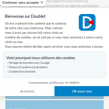
Kakémono en tissu pour des supports d'accroche sur
Continuer sans accepter
candélabre Flexifix avec une potence en haut et une fixation
avec un œillets aux 4 coins.
Bienvenue sur Doublet
Le kakémono est en tissu polyester Ecofix (maille polyester
Plateforme de Gestion du Consentement
On est vraiment très content que le contenu
100 gr/m²) ou Ecofix recyclé (maille polyester 100 gr/m² à
de notre site vous intéresse. Mais comme
base de fibres textiles en PET recyclé) imprimé en traversé.
vous n'avez pas encore fait votre choix en
Le visuel est donc visible sur les deux côtés.
matière de cookies, on ne sait pas si vous nous autorisez à suivre votre
visite ou non.
Concernant la finition, le kakemono est muni d'un fourreau
Vous pouvez même décider quels services vous nous autorisez à lancer.
haut ouvert de 6 cm de diamètre des 2 côtés pour un
Axeptio consent
montage à droite ou à gauche. Ils disposent d’œillets aux 4
Voici pourquoi nous utilisons des cookies.
extrémités avec des œillets supplémentaires sur les côtés
Partage de données avec Google
environ tous les 1,5 mètres ( exemple : 3 œillets pour 3m, 4
Mesure d'audience & Analytics
œillets pour 4m). Un ourlet bas vient renforcer le
Cookies fonctionnels
kakemono.
Consentements certifiés par
Caractéristiques
Je choisis
OK pour moi