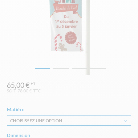
Skip
65,00 €
to
the
SOIT
78,00 €
TTC
beginning
of
the
Matière
images
CHOISISSEZ UNE OPTION...
gallery
Dimension