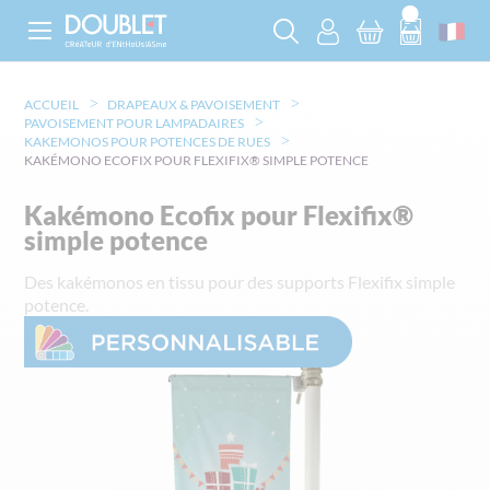
ACCUEIL
DRAPEAUX & PAVOISEMENT
PAVOISEMENT POUR LAMPADAIRES
KAKEMONOS POUR POTENCES DE RUES
KAKÉMONO ECOFIX POUR FLEXIFIX® SIMPLE POTENCE
Kakémono Ecofix pour Flexifix®
simple potence
Des kakémonos en tissu pour des supports Flexifix simple
potence.
Skip
to
the
end
of
the
images
gallery