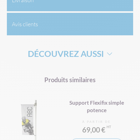
Livraison
Avis clients
DÉCOUVREZ AUSSI
KAKEMONO SUR MESURE
ROLL UP
Produits similaires
SUPPORT KAKEMONO
our
Support Flexifix simple
potence
À PARTIR DE
69,00 €