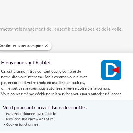
ermettant le rangement de l'ensemble des tubes, et de la voile.
Continuer sans accepter
Bienvenue sur Doublet
DÉCOUVREZ AUSSI
Plateforme de Gestion du Consentement :
On est vraiment très content que le contenu de
notre site vous intéresse. Mais comme vous n'avez
MÂT TÉLÉSCOPIQUE POUR DRAPEAU
MAT ORIFLAMME
pas encore fait votre choix en matière de cookies,
on ne sait pas si vous nous autorisez à suivre votre visite ou non.
Vous pouvez même décider quels services vous nous autorisez à lancer.
Produits similaires
Axeptio consent
Voici pourquoi nous utilisons des cookies.
Partage de données avec Google
Mesure d'audience & Analytics
Cookies fonctionnels