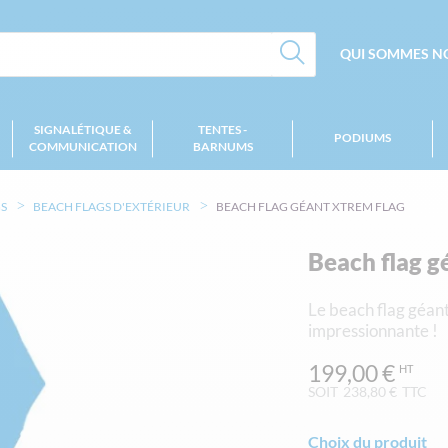
QUI SOMMES NO
SIGNALÉTIQUE &
TENTES -
PODIUMS
COMMUNICATION
BARNUMS
S
BEACH FLAGS D'EXTÉRIEUR
BEACH FLAG GÉANT XTREM FLAG
Beach flag g
Le beach flag géant
impressionnante !
199,00 €
SOIT
238,80 €
TTC
Choix du produit