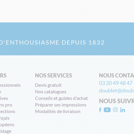
D'ENTHOUSIASME DEPUIS 1832
ERS
NOS SERVICES
NOUS CONTA
03 20 49 48 47
essionnels
Devis gratuit
doublet@doubl
e
Nos catalogues
ives
Conseils et guides d'achat
NOUS SUIV
ns pro
Préparer ses impressions
lections
Modalités de livraison
nçais
opéens
uidage