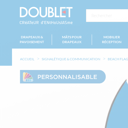
DRAPEAUX &
MÂTS POUR
MOBILIER
PAVOISEMENT
DRAPEAUX
RÉCEPTION
ACCUEIL
SIGNALÉTIQUE & COMMUNICATION
BEACH FLAG
Skip
to
the
end
of
the
images
gallery