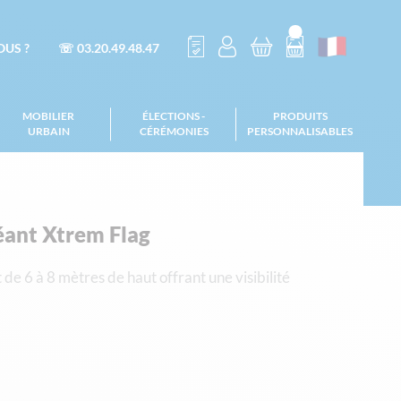
US ?
☏ 03.20.49.48.47
MOBILIER
ÉLECTIONS -
PRODUITS
URBAIN
CÉRÉMONIES
PERSONNALISABLES
éant Xtrem Flag
 de 6 à 8 mètres de haut offrant une visibilité