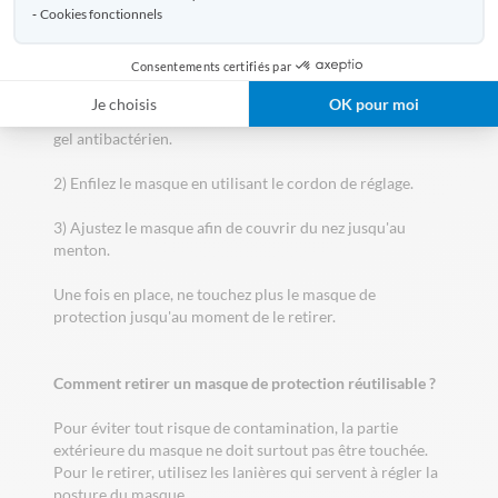
Aucun retour ni échange ne pourra être accepté
Cookies fonctionnels
Consentements certifiés par
Comment porter un masque réutilisable de protection ?
Je choisis
OK pour moi
1) Lavez-vous les mains avec de l'eau et du savon ou du
gel antibactérien.
2) Enfilez le masque en utilisant le cordon de réglage.
3) Ajustez le masque afin de couvrir du nez jusqu'au
menton.
Une fois en place, ne touchez plus le masque de
protection jusqu'au moment de le retirer.
Comment retirer un masque de protection réutilisable ?
Pour éviter tout risque de contamination, la partie
extérieure du masque ne doit surtout pas être touchée.
Pour le retirer, utilisez les lanières qui servent à régler la
posture du masque.