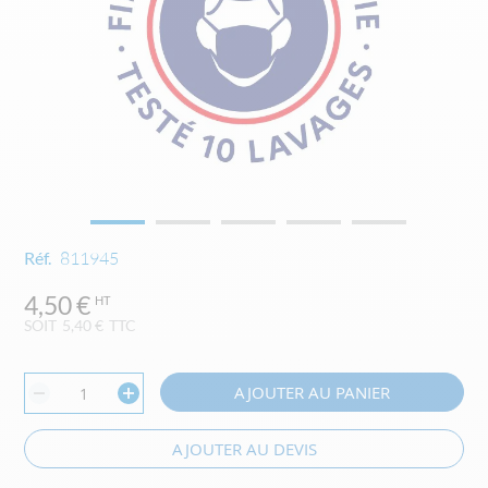
Skip
Réf.
811945
to
the
4,50 €
beginning
SOIT
5,40 €
TTC
of
the
images
AJOUTER AU PANIER
gallery
AJOUTER AU DEVIS