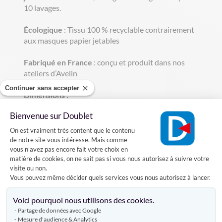
10 lavages.
Écologique
: Tissu 100 % recyclable contrairement
aux masques papier jetables
Fabriqué en France
: conçu et produit dans nos
ateliers d’Avelin
Continuer sans accepter
Dimensions :
- L. 17 x H. 20 cm replié
Bienvenue sur Doublet
- Poids unitaire : 30 g
Plateforme de Gestion du Consentement
On est vraiment très content que le contenu
Le masque de protection Protektor® est
de notre site vous intéresse. Mais comme
disponible en 1 motif standard :
vous n'avez pas encore fait votre choix en
matière de cookies, on ne sait pas si vous nous autorisez à suivre votre
- Tête de mort
visite ou non.
Vous pouvez même décider quels services vous nous autorisez à lancer.
Axeptio consent
Voici pourquoi nous utilisons des cookies.
Droit de rétractation, retour, échange,
Partage de données avec Google
remboursement
Mesure d'audience & Analytics