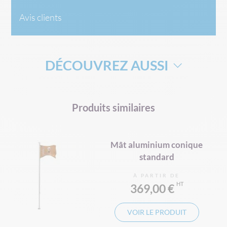
Avis clients
DÉCOUVREZ AUSSI
DRAPEAU
DRAPEAU SUR MESURE
Produits similaires
DRAPEAU FAÇADE
DRAPEAU DE DÉFILÉ
DRAPEAU REGION FRANCE
e
Mât aluminium conique
MÂT TÉLÉSCOPIQUE POUR DRAPEAU
standard
MAT ORIFLAMME
MAT POUR DRAPEAU
À PARTIR DE
DRAPEAUX PROVINCES FRANCE
SOCLE DRAPEAU
369,00 €
VOIR LE PRODUIT