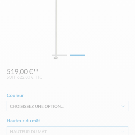
Skip
519,00 €
to
the
SOIT
622,80 €
TTC
beginning
of
the
Couleur
images
CHOISISSEZ UNE OPTION...
gallery
Hauteur du mât
HAUTEUR DU MÂT