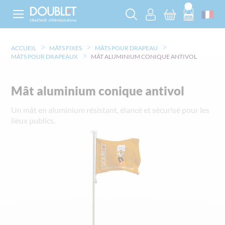
ACCUEIL
MÂTS FIXES
MÂTS POUR DRAPEAU
MÂTS POUR DRAPEAUX
MÂT ALUMINIUM CONIQUE ANTIVOL
Mât aluminium conique antivol
Un mât en aluminium résistant, élancé et sécurisé pour les
lieux publics.
Skip
to
the
end
of
the
images
gallery