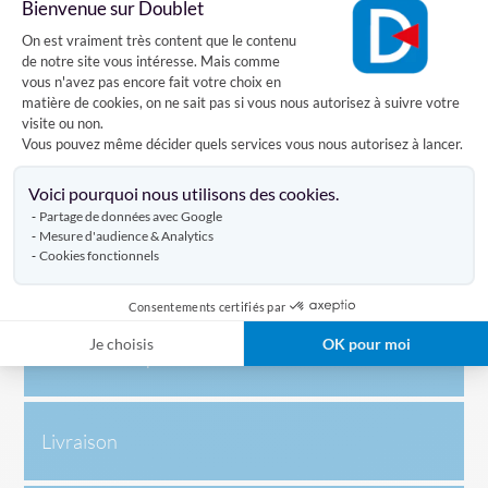
Bienvenue sur Doublet
de 60 km/h de vent (Force 8).
Plateforme de Gestion du Consentement
On est vraiment très content que le contenu
de notre site vous intéresse. Mais comme
Pourquoi choisir un mât antivol ?
vous n'avez pas encore fait votre choix en
matière de cookies, on ne sait pas si vous nous autorisez à suivre votre
Le mât antivol est un mât dont la drisse passe à l'intérieur.
visite ou non.
Celle-ci n'est donc pas accessible depuis l'extérieur. Au lieu
Vous pouvez même décider quels services vous nous autorisez à lancer.
d'un arrêtoir, le mât dispose d'un boîtier antivol avec clés.
Axeptio consent
La drisse est ainsi accessible par le boîtier et il suffit de jouer
Voici pourquoi nous utilisons des cookies.
avec celle-ci pour faire descendre ou monter le pavillon
Partage de données avec Google
pour le hisser / le renouveler en toute facilité.
Mesure d'audience & Analytics
Autre avantage du système antivol : celui-ci sert également
Cookies fonctionnels
d'antibruit en cas de vent car la drisse n'est pas située à
l'extérieur !
Consentements certifiés par
Je choisis
OK pour moi
Caractéristiques
Livraison