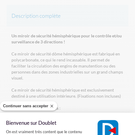
Description complète
Un miroir de sécurité hémisphérique pour le contrôle et/ou
surveillance de 3 directions !
Ce miroir de sécurité dôme hémisphérique est fabriqué en
polycarbonate, ce qui le rend incassable. Il permet de
faciliter la circulation des engins de manutention ou des
personnes dans des zones industrielles sur un grand champs
visuel.
Ce miroir de sécurité hémisphérique est exclusivement
destiné à une utilisation intérieure. (Fixations non incluses)
Continuer sans accepter
Il se décline en
3 versions
:
- Miroir de sécurité hémisphérique 1/4 dôme - 90 degrés
Bienvenue sur Doublet
Il permet de voir jusqu'à 3 mètres
Plateforme de Gestion du Consentement
On est vraiment très content que le contenu