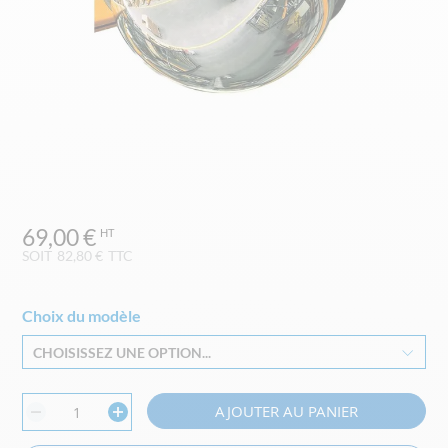
Skip
69,00 €
to
the
SOIT
82,80 €
TTC
beginning
of
the
Choix du modèle
images
CHOISISSEZ UNE OPTION...
gallery
AJOUTER AU PANIER