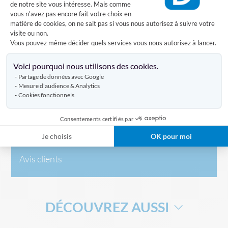
de notre site vous intéresse. Mais comme
- Miroir de sécurité hémisphérique 1/2 dôme - 180 degrés
vous n'avez pas encore fait votre choix en
Il permet de voir jusqu'à 6 mètres
matière de cookies, on ne sait pas si vous nous autorisez à suivre votre
visite ou non.
- Miroir de sécurité hémisphérique dôme - 360 degrés
Vous pouvez même décider quels services vous nous autorisez à lancer.
Il permet de voir jusqu'à 6 mètres
Axeptio consent
Voici pourquoi nous utilisons des cookies.
Partage de données avec Google
Caractéristiques
Mesure d'audience & Analytics
Cookies fonctionnels
Livraison
Consentements certifiés par
Je choisis
OK pour moi
Avis clients
DÉCOUVREZ AUSSI