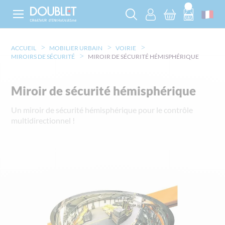
ACCUEIL
MOBILIER URBAIN
VOIRIE
MIROIRS DE SÉCURITÉ
MIROIR DE SÉCURITÉ HÉMISPHÉRIQUE
Miroir de sécurité hémisphérique
Un miroir de sécurité hémisphérique pour le contrôle
multidirectionnel !
Skip
to
the
end
of
the
images
gallery