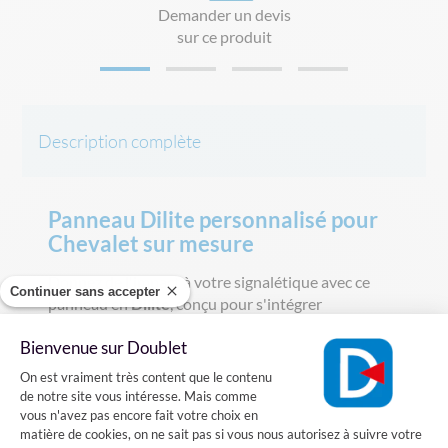
Demander un devis
sur ce produit
Description complète
Panneau Dilite personnalisé pour
Chevalet sur mesure
Donnez de l'impact à votre signalétique avec ce
Continuer sans accepter
panneau en
Dilite
, conçu pour s'intégrer
parfaitement sur vos structures de chevalets. Que
Bienvenue sur Doublet
ce soit pour afficher un menu, une offre
Plateforme de Gestion du Consentement
promotionnelle ou une direction, ce support
On est vraiment très content que le contenu
garantit un rendu professionnel et une résistance à
de notre site vous intéresse. Mais comme
toute épreuve. Idéal pour les expositions, salons,
vous n'avez pas encore fait votre choix en
matière de cookies, on ne sait pas si vous nous autorisez à suivre votre
points de vente ou événements professionnels.