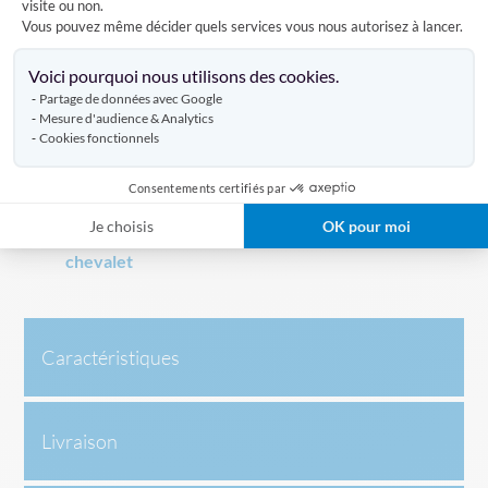
visite ou non.
Vous pouvez même décider quels services vous nous autorisez à lancer.
Précisions de commande
Axeptio consent
Vendu à l'unité :
Le tarif indiqué correspond à
un
Voici pourquoi nous utilisons des cookies.
seul panneau
personnalisé.
Partage de données avec Google
Accessoires :
Pour les supports nécessitant une
Mesure d'audience & Analytics
Cookies fonctionnels
fixation spécifique, veuillez noter que les
pinces
de maintien sont vendues séparément
. Si vous
équipez un chevalet complet, assurez-vous
Consentements certifiés par
d'ajouter le nombre de panneaux et de pinces
Je choisis
OK pour moi
nécessaires à votre panier.
Paire de pinces pour
chevalet
Caractéristiques
Livraison