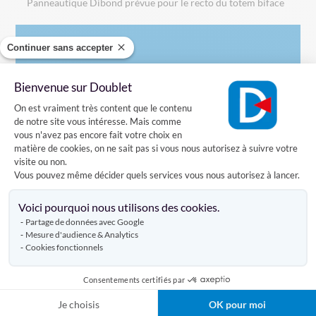
Panneautique Dibond prévue pour le recto du totem biface
Continuer sans accepter
Caractéristiques
Bienvenue sur Doublet
Plateforme de Gestion du Consentement
Livraison
On est vraiment très content que le contenu
de notre site vous intéresse. Mais comme
vous n'avez pas encore fait votre choix en
matière de cookies, on ne sait pas si vous nous autorisez à suivre votre
Avis clients
visite ou non.
Vous pouvez même décider quels services vous nous autorisez à lancer.
Axeptio consent
Voici pourquoi nous utilisons des cookies.
Partage de données avec Google
Mesure d'audience & Analytics
Cookies fonctionnels
Produits complémentaires
Consentements certifiés par
Je choisis
OK pour moi