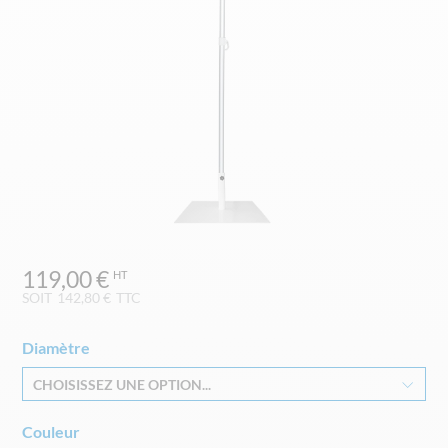
Skip
119,00 €
to
the
SOIT
142,80 €
TTC
beginning
of
Diamètre
the
images
CHOISISSEZ UNE OPTION...
gallery
Couleur