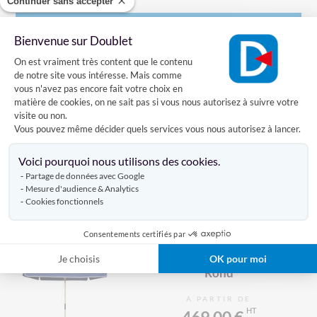
Continuer sans accepter
Caractéristiques
Bienvenue sur Doublet
Plateforme de Gestion du Consentement
On est vraiment très content que le contenu
de notre site vous intéresse. Mais comme
vous n'avez pas encore fait votre choix en
Livraison
matière de cookies, on ne sait pas si vous nous autorisez à suivre votre
visite ou non.
Vous pouvez même décider quels services vous nous autorisez à lancer.
Axeptio consent
Avis clients
Voici pourquoi nous utilisons des cookies.
Partage de données avec Google
Mesure d'audience & Analytics
Produits similaires
Cookies fonctionnels
Consentements certifiés par
Parasol Personnalisé Natura
Je choisis
OK pour moi
Rond
À PARTIR DE