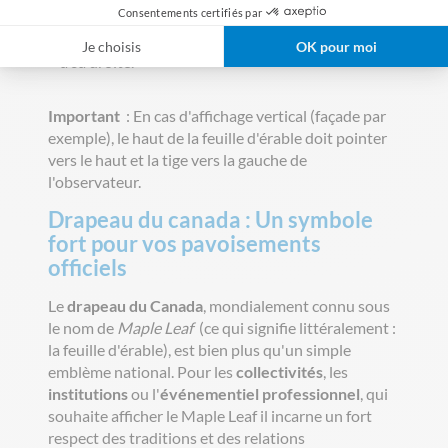
d'honneur ( à gauhce du spectateur)
Consentements certifiés par
Le drapeau canadien est immédiatemment placé
Je choisis
OK pour moi
à sa droite.
Important
: En cas d'affichage vertical (façade par
exemple), le haut de la feuille d'érable doit pointer
vers le haut et la tige vers la gauche de
l'observateur.
Drapeau du canada : Un symbole
fort pour vos pavoisements
officiels
Le
drapeau du Canada
, mondialement connu sous
le nom de
Maple Leaf
(ce qui signifie littéralement :
la feuille d'érable), est bien plus qu'un simple
emblème national. Pour les
collectivités
, les
institutions
ou l'
événementiel professionnel
, qui
souhaite afficher le Maple Leaf il incarne un fort
respect des traditions et des relations