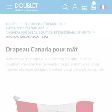
ACCUEIL
ÉLECTIONS - CÉRÉMONIES
MATÉRIEL DE CÉRÉMONIES
ANNIVERSAIRE DE LA LIBÉRATION ET DES DÉBARQUEMENTS
DRAPEAU CANADA POUR MÂT
Drapeau Canada pour mât
Achetez votre drapeau du Canada (l'Unifolié) chez
Doublet. Pavillon haute résistance pour mât, idéal pour
mairies et sièges sociaux. Confection pro, livraison rapide.
Skip
to
the
end
of
the
images
gallery