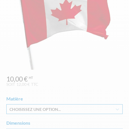
Skip
10,00 €
to
the
SOIT
12,00 €
TTC
beginning
of
Matière
the
images
CHOISISSEZ UNE OPTION...
gallery
Dimensions