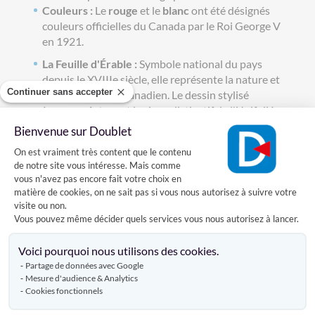
Couleurs :
Le
rouge
et le
blanc
ont été désignés
couleurs officielles du Canada par le Roi George V
en 1921.
La Feuille d'Érable :
Symbole national du pays
depuis le XVIIIe siècle, elle représente la nature et
Continuer sans accepter
l'environnement canadien. Le dessin stylisé
à
onze pointes
est le signe distinctif de l'Unifolié.
Bienvenue sur Doublet
Les Proportions :
Le drapeau canadien se
Plateforme de Gestion du Consentement
distingue par son ratio de
1:2
(la longueur est le
On est vraiment très content que le contenu
double de la hauteur), contrairement au drapeau
de notre site vous intéresse. Mais comme
français (2:3)
vous n'avez pas encore fait votre choix en
matière de cookies, on ne sait pas si vous nous autorisez à suivre votre
visite ou non.
Conseils d'installation pour collectivités et
Vous pouvez même décider quels services vous nous autorisez à lancer.
entreprises :
Axeptio consent
Lors du déploiement à côté du drapeau français (ou
Voici pourquoi nous utilisons des cookies.
europpéen), il est coutume, selon l'étiquette
Partage de données avec Google
internationale.
Mesure d'audience & Analytics
Cookies fonctionnels
Le drapeau hôte (France) occupe la position