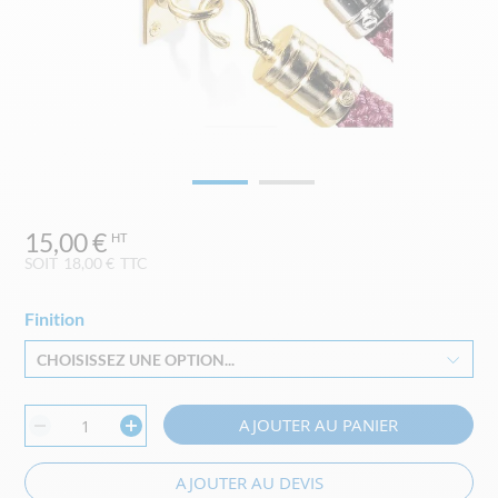
Skip
15,00 €
to
the
SOIT
18,00 €
TTC
beginning
of
Finition
the
images
CHOISISSEZ UNE OPTION...
gallery
AJOUTER AU PANIER
AJOUTER AU DEVIS