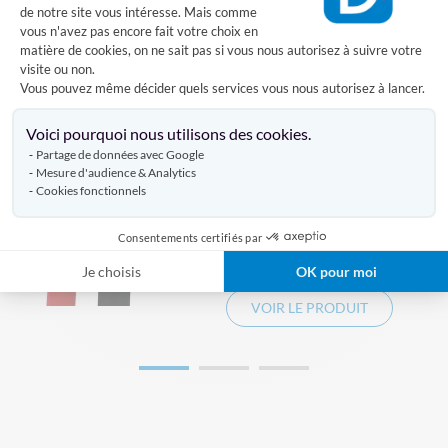
DÉCOUVREZ AUSSI
de notre site vous intéresse. Mais comme
vous n'avez pas encore fait votre choix en
matière de cookies, on ne sait pas si vous nous autorisez à suivre votre
visite ou non.
PLATINE POUR MAT
POTEAU DE BALISAGE
Vous pouvez même décider quels services vous nous autorisez à lancer.
Produits similaires
Axeptio consent
Voici pourquoi nous utilisons des cookies.
Partage de données avec Google
de
Mesure d'audience & Analytics
Corde de guidage essentiel
Cookies fonctionnels
À PARTIR DE
Consentements certifiés par
19,00 €
Je choisis
OK pour moi
VOIR LE PRODUIT