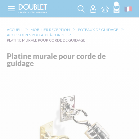
ACCUEIL
MOBILIER RÉCEPTION
POTEAUX DE GUIDAGE
ACCESSOIRES POTEAUX À CORDE
PLATINE MURALE POUR CORDE DE GUIDAGE
Platine murale pour corde de
guidage
Skip
to
the
end
of
the
images
gallery