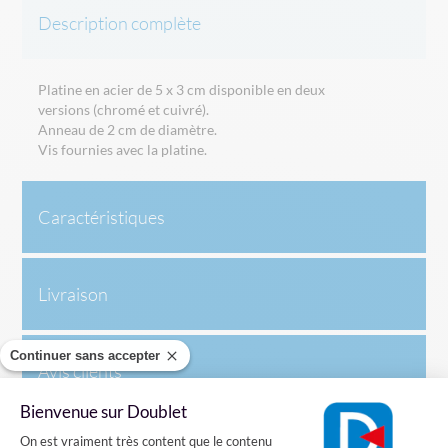
Description complète
Platine en acier de 5 x 3 cm disponible en deux
versions (chromé et cuivré).
Anneau de 2 cm de diamètre.
Vis fournies avec la platine.
Caractéristiques
Livraison
Continuer sans accepter
Avis clients
Bienvenue sur Doublet
Plateforme de Gestion du Consentement
On est vraiment très content que le contenu