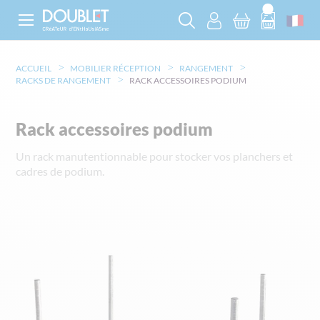
ACCUEIL
MOBILIER RÉCEPTION
RANGEMENT
RACKS DE RANGEMENT
RACK ACCESSOIRES PODIUM
Rack accessoires podium
Un rack manutentionnable pour stocker vos planchers et
cadres de podium.
Skip
to
the
end
of
the
images
gallery