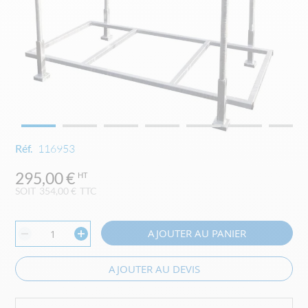
Skip
Réf.
116953
to
the
295,00 €
beginning
SOIT
354,00 €
TTC
of
the
images
AJOUTER AU PANIER
gallery
AJOUTER AU DEVIS