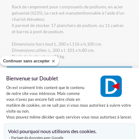
Rack de rangement pour composants de podiums, en acier
galvanisé (S235). Le rack est manutentionnable à l'aide d'un
chariot élévateur.
Il permet de stocker 17 planchers de podium, ou 11 cadres
et barres à pont de podium.
Dimensions hors tout L. 200 x l.116 x h.100 cm.
Dimensions utiles: L. 200 x l. 101 x h.80 cm.
Poids de la structure: 33 kg.
Continuer sans accepter
Caractéristiques
Bienvenue sur Doublet
Plateforme de Gestion du Consentement
On est vraiment très content que le contenu
de notre site vous intéresse. Mais comme
vous n'avez pas encore fait votre choix en
Livraison
matière de cookies, on ne sait pas si vous nous autorisez à suivre votre
visite ou non.
Vous pouvez même décider quels services vous nous autorisez à lancer.
Axeptio consent
Avis clients
Voici pourquoi nous utilisons des cookies.
Partage de données avec Google