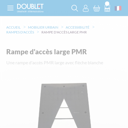
ACCUEIL
MOBILIER URBAIN
ACCESSIBILITÉ
RAMPES D'ACCÈS
RAMPE D'ACCÈS LARGE PMR
Rampe d'accès large PMR
Une rampe d'accès PMR large avec flèche blanche
Skip
to
the
end
of
the
images
gallery