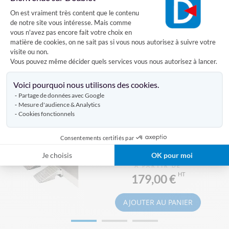
Avis clients
Plateforme de Gestion du Consentement
On est vraiment très content que le contenu
de notre site vous intéresse. Mais comme
vous n'avez pas encore fait votre choix en
matière de cookies, on ne sait pas si vous nous autorisez à suivre votre
DÉCOUVREZ AUSSI
visite ou non.
Vous pouvez même décider quels services vous nous autorisez à lancer.
Axeptio consent
Voici pourquoi nous utilisons des cookies.
RAMPES HANDICAPÉS AMOVIBLES
Produits similaires
Partage de données avec Google
Mesure d'audience & Analytics
Cookies fonctionnels
Consentements certifiés par
MR
Lot de 2 mini rampes
Je choisis
OK pour moi
À PARTIR DE
179,00 €
AJOUTER AU PANIER