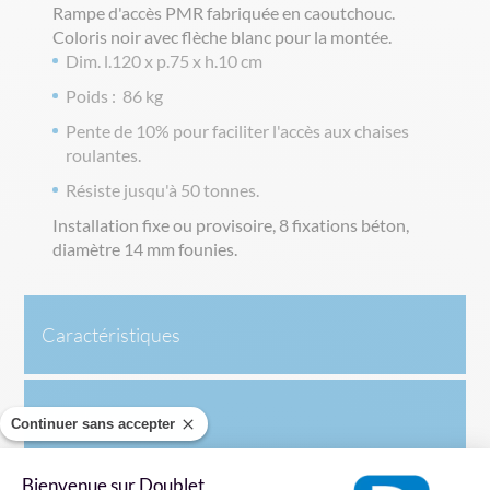
Rampe d'accès PMR fabriquée en caoutchouc.
Coloris noir avec flèche blanc pour la montée.
Dim. l.120 x p.75 x h.10 cm
Poids : 86 kg
Pente de 10% pour faciliter l'accès aux chaises
roulantes.
Résiste jusqu'à 50 tonnes.
Installation fixe ou provisoire, 8 fixations béton,
diamètre 14 mm founies.
Caractéristiques
Livraison
Continuer sans accepter
Bienvenue sur Doublet