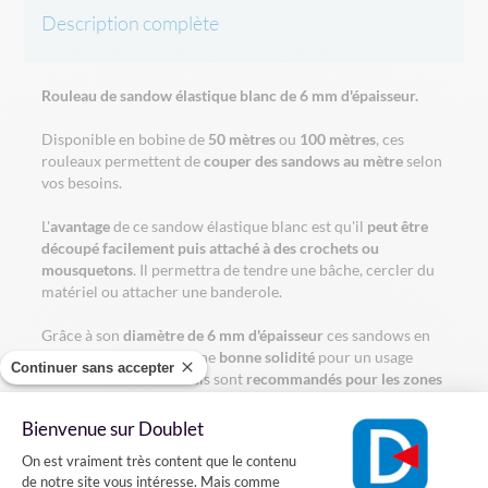
Description complète
Rouleau de sandow élastique blanc de 6 mm d'épaisseur.
Disponible en bobine de
50 mètres
ou
100 mètres
, ces
rouleaux permettent de
couper des sandows au mètre
selon
vos besoins.
L'
avantage
de ce sandow élastique blanc est qu'il
peut être
découpé facilement puis attaché à des crochets ou
mousquetons
. Il permettra de tendre une bâche, cercler du
matériel ou attacher une banderole.
Grâce à son
diamètre de 6 mm d'épaisseur
ces sandows en
rouleau font preuve d'une
bonne solidité
pour un usage
Continuer sans accepter
intérieur
ou
extérieur
. Ils sont
recommandés pour les zones
ventées
.
Bienvenue sur Doublet
Dimensions
:
Plateforme de Gestion du Consentement
On est vraiment très content que le contenu
- Longueur : 50 ou 100 mètres
de notre site vous intéresse. Mais comme
- Épaisseur : 6 mm