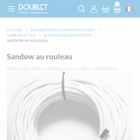
ACCUEIL
SIGNALÉTIQUE & COMMUNICATION
DISPLAYS ET PLV
ACCESSOIRES DE FIXATION
SANDOW AU ROULEAU
Sandow au rouleau
Bobine de sandow élastique blanc 50 ou 100 mètres
Skip
to
the
end
of
the
images
gallery