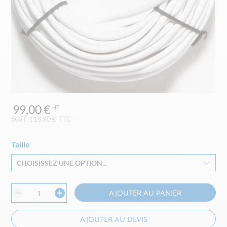
Skip
99,00 €
to
the
SOIT
118,80 €
TTC
beginning
of
Taille
the
images
CHOISISSEZ UNE OPTION...
gallery
AJOUTER AU PANIER
AJOUTER AU DEVIS