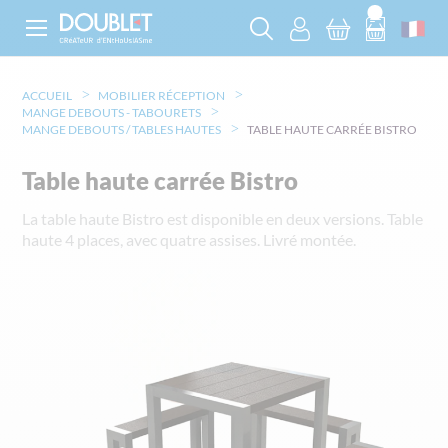
ACCUEIL
MOBILIER RÉCEPTION
MANGE DEBOUTS - TABOURETS
MANGE DEBOUTS / TABLES HAUTES
TABLE HAUTE CARRÉE BISTRO
Table haute carrée Bistro
La table haute Bistro est disponible en deux versions. Table
haute 4 places, avec quatre assises. Livré montée.
Skip
to
the
end
of
the
images
gallery