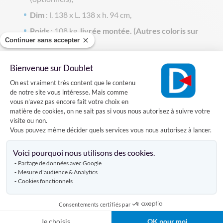
Dim
: l. 138 x L. 138 x h. 94 cm,
Poids
: 108 kg,
livrée montée. (Autres coloris sur
Continuer sans accepter
demande).
Bienvenue sur Doublet
La table haute carée Bistro est disponible avec la
Plateforme de Gestion du Consentement
fintion métal :
Table haute carrée Bistro métal
On est vraiment très content que le contenu
de notre site vous intéresse. Mais comme
vous n'avez pas encore fait votre choix en
matière de cookies, on ne sait pas si vous nous autorisez à suivre votre
Caractéristiques
visite ou non.
Vous pouvez même décider quels services vous nous autorisez à lancer.
Axeptio consent
Voici pourquoi nous utilisons des cookies.
Livraison
Partage de données avec Google
Mesure d'audience & Analytics
Cookies fonctionnels
Avis clients
Consentements certifiés par
Je choisis
OK pour moi