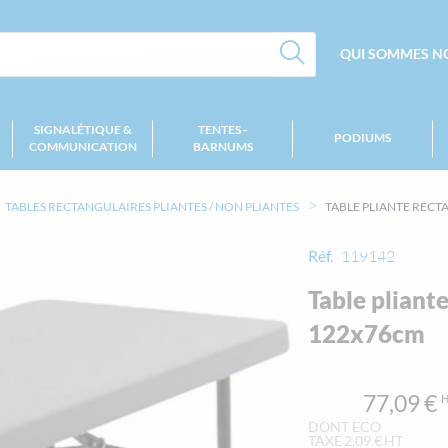
QUI SOMMES NO
SIGNALÉTIQUE &
TENTES -
PODIUMS
COMMUNICATION
BARNUMS
TABLES RECTANGULAIRES PLIANTES / NON PLIANTES
TABLE PLIANTE REC
Réf.
119142
Table pliant
122x76cm
77,09 €
2,09 €