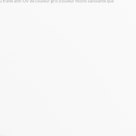
 traité anti-UV de couleur gris (couleur moins salissante que