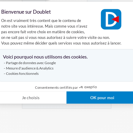
Bienvenue sur Doublet
Plateforme de Gestion du Consentement :
On est vraiment très content que le contenu de
notre site vous intéresse. Mais comme vous n'avez
pas encore fait votre choix en matière de cookies,
on ne sait pas si vous nous autorisez à suivre votre visite ou non.
Vous pouvez même décider quels services vous nous autorisez à lancer.
Table pliante Kermesse
Axeptio consent
Voici pourquoi nous utilisons des cookies.
Partage de données avec Google
À PARTIR DE
Mesure d'audience & Analytics
153,47 €
Cookies fonctionnels
4,47 €
Consentements certifiés par
VOIR LE PRODUIT
Je choisis
OK pour moi