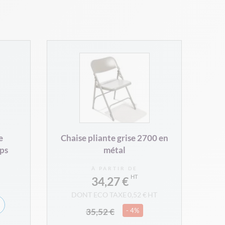
e
Chaise pliante grise 2700 en
ips
métal
À PARTIR DE
34,27 €
0,52 €
35,52 €
- 4%