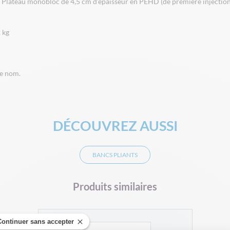
. Plateau monobloc de 4,5 cm d'épaisseur en PEHD (de première injection)
 kg
re nom.
DÉCOUVREZ AUSSI
BANCS PLIANTS
Produits similaires
Continuer sans accepter