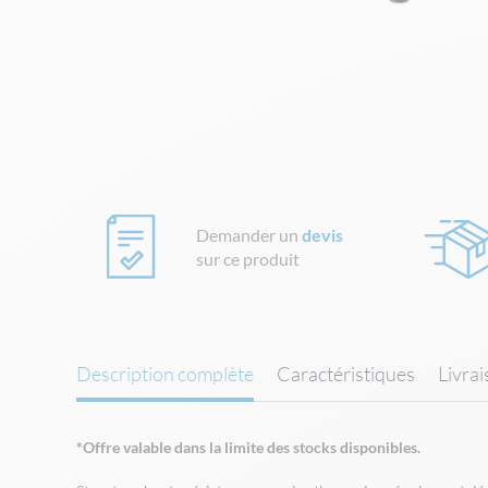
Skip
to
the
beginning
of
the
images
gallery
Demander un
devis
sur ce produit
Description complète
Caractéristiques
Livra
*Offre valable dans la limite des stocks disponibles.