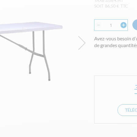
3,08 €
SOIT
86,50 €
TTC
Avez-vous besoin d’
de grandes quantités
TÉLÉ