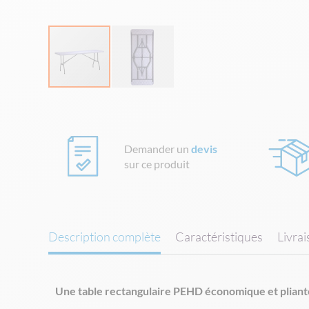
Skip
to
the
beginning
Demander un
devis
of
sur ce produit
the
images
gallery
Description complète
Caractéristiques
Livra
Une table rectangulaire PEHD économique et pliant