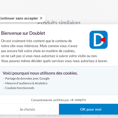
Continuer sans accepter
Produits similaires
Bienvenue sur Doublet
Plateforme de Gestion du Consentement :
On est vraiment très content que le contenu de
notre site vous intéresse. Mais comme vous n'avez
pas encore fait votre choix en matière de cookies,
on ne sait pas si vous nous autorisez à suivre votre visite ou non.
Vous pouvez même décider quels services vous nous autorisez à lancer.
Axeptio consent
Voici pourquoi nous utilisons des cookies.
Partage de données avec Google
Mesure d'audience & Analytics
aire
Table 
Cookies fonctionnels
Table pliante Kermesse
m
Consentements certifiés par
À PARTIR DE
153,47 €
Je choisis
OK pour moi
4,47 €