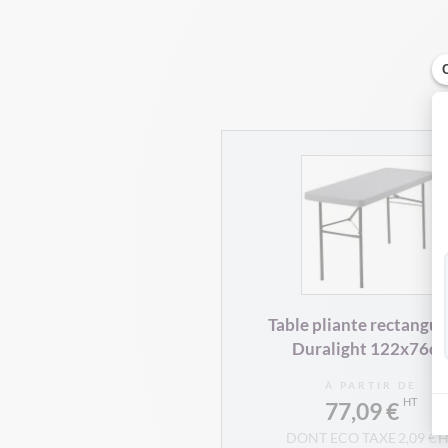
Table pliante rectangul
Duralight 122x76c
À PARTIR DE
77,09 €
2,09 €