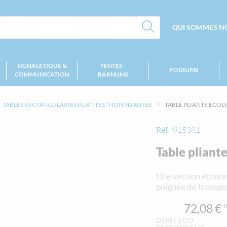
QUI SOMMES NO
SIGNALÉTIQUE &
TENTES -
PODIUMS
COMMUNICATION
BARNUMS
TABLES RECTANGULAIRES PLIANTES / NON PLIANTES
TABLE PLIANTE ECOL
Réf.
815381
Table pliant
Une version économ
poignée de transpor
72,08 €