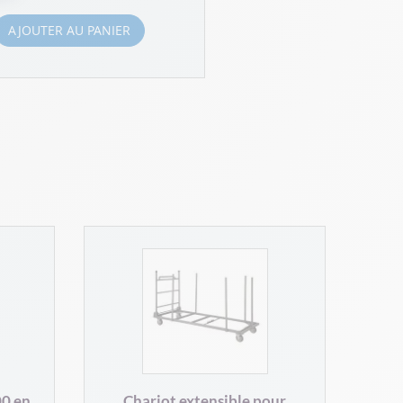
AJOUTER AU PANIER
00 en
Chariot extensible pour