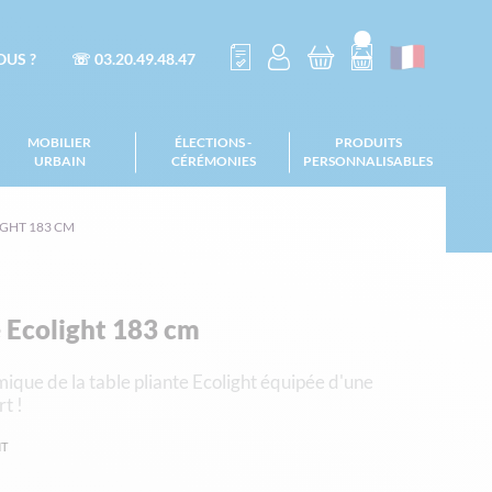
US ?
☏ 03.20.49.48.47
MOBILIER
ÉLECTIONS -
PRODUITS
URBAIN
CÉRÉMONIES
PERSONNALISABLES
IGHT 183 CM
e Ecolight 183 cm
ique de la table pliante Ecolight équipée d'une
t !