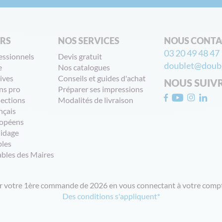
ERS
NOS SERVICES
NOUS CONTA
03 20 49 48 47
essionnels
Devis gratuit
doublet@doubl
e
Nos catalogues
ives
Conseils et guides d'achat
NOUS SUIV
ns pro
Préparer ses impressions
lections
Modalités de livraison
nçais
opéens
uidage
bles
ables des Maires
ur votre 1ère commande de 2026 en vous connectant à votre compt
Des conditions s'appliquent*