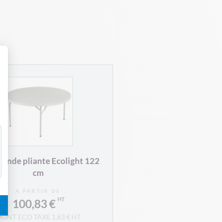
 Personnalisez vos Options
ronde pliante Ecolight 122
cm
À PARTIR DE
100,83 €
1,83 €