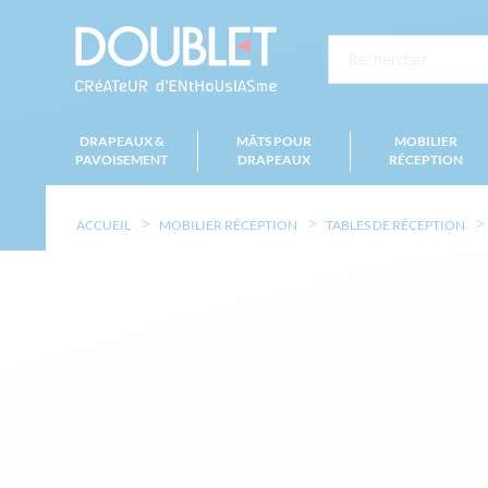
DRAPEAUX &
MÂTS POUR
MOBILIER
PAVOISEMENT
DRAPEAUX
RÉCEPTION
ACCUEIL
MOBILIER RÉCEPTION
TABLES DE RÉCEPTION
Skip
to
the
end
of
the
images
gallery