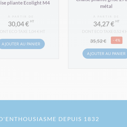
ise pliante Ecolight M4
métal
À PARTIR DE
À PARTIR DE
30,04 €
34,27 €
1,04 €
0,52 €
35,52 €
- 4%
AJOUTER AU PANIER
AJOUTER AU PANIER
D'ENTHOUSIASME DEPUIS 1832