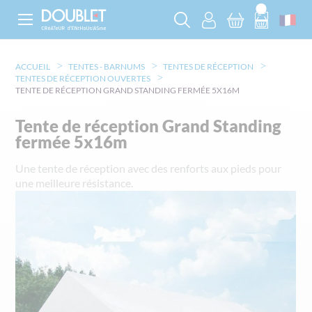
ACCUEIL
TENTES - BARNUMS
TENTES DE RÉCEPTION
TENTES DE RÉCEPTION OUVERTES
TENTE DE RÉCEPTION GRAND STANDING FERMÉE 5X16M
Tente de réception Grand Standing
fermée 5x16m
Une tente de réception avec des renforts aux pieds pour
une meilleure résistance.
Skip
to
the
end
of
the
images
gallery