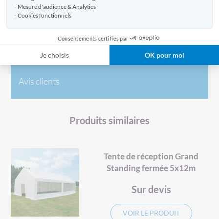
Caractéristiques
Mesure d'audience & Analytics
Cookies fonctionnels
Consentements certifiés par
Livraison
Je choisis
OK pour moi
Avis clients
Produits similaires
d
Tente de réception Grand
Standing fermée 5x12m
Sur devis
VOIR LE PRODUIT