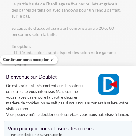
La partie haute de l'habillage se fixe par œillets et grâce à
des barres de tension avec sandows pour un rendu parfait,
sur le bas.
Sa capacité d'accueil assise est comprise entre 20 et 80
personnes selon la taille.
En option:
- Différents coloris sont disponibles selon notre gamme
teinté masse
Continuer sans accepter
- Vélum
- Lambrequin à la grecque
Bienvenue sur Doublet
- Des cloisons panoramiques pour plus de luminosité et/ou
Plateforme de Gestion du Consentement
accroître la visibilité pour la sécurité de vos convives
On est vraiment très content que le contenu
- Des gouttières inter-tentes afin de faciliter le drainage de
de notre site vous intéresse. Mais comme
l’eau lorsque vos tentes sont assemblées
vous n'avez pas encore fait votre choix en
- Coffret électrique
matière de cookies, on ne sait pas si vous nous autorisez à suivre votre
visite ou non.
Le lambrequin peut être personnalisé avec des banderoles
Vous pouvez même décider quels services vous nous autorisez à lancer.
imprimées à velcros.
Axeptio consent
Voici pourquoi nous utilisons des cookies.
Partage de données avec Google