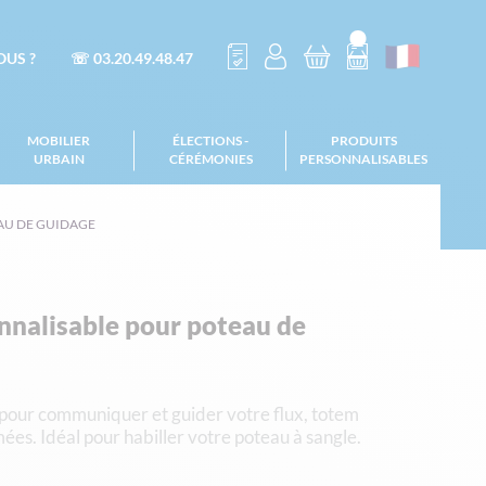
US ?
☏ 03.20.49.48.47
MOBILIER
ÉLECTIONS -
PRODUITS
URBAIN
CÉRÉMONIES
PERSONNALISABLES
AU DE GUIDAGE
nnalisable pour poteau de
e pour communiquer et guider votre flux, totem
ées. Idéal pour habiller votre poteau à sangle.