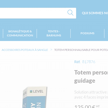
QUI SOMMES NO
SIGNALÉTIQUE &
TENTES -
PODIUMS
COMMUNICATION
BARNUMS
ACCESSOIRES POTEAUX À SANGLE
TOTEM PERSONNALISABLE POUR POTE
Réf.
817876
Totem perso
guidage
Solution attractiv
avec 4 faces imprim
125,00 €