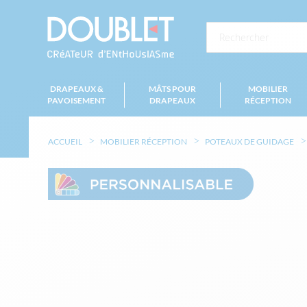
DRAPEAUX &
MÂTS POUR
MOBILIER
PAVOISEMENT
DRAPEAUX
RÉCEPTION
ACCUEIL
MOBILIER RÉCEPTION
POTEAUX DE GUIDAGE
Skip
to
the
end
of
the
images
gallery