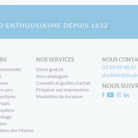
D'ENTHOUSIASME DEPUIS 1832
ERS
NOS SERVICES
NOUS CONTA
03 20 49 48 47
essionnels
Devis gratuit
doublet@doubl
e
Nos catalogues
ives
Conseils et guides d'achat
NOUS SUIV
ns pro
Préparer ses impressions
lections
Modalités de livraison
nçais
opéens
uidage
bles
ables des Maires