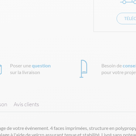
TÉLÉ
Poser une
question
Besoin de
consei
sur la livraison
pour votre proje
ison
Avis clients
age de votre événement. 4 faces imprimées, structure en polypropy
ge à l'aide de velcro assurant tenue et stabilité. Livré sans potea