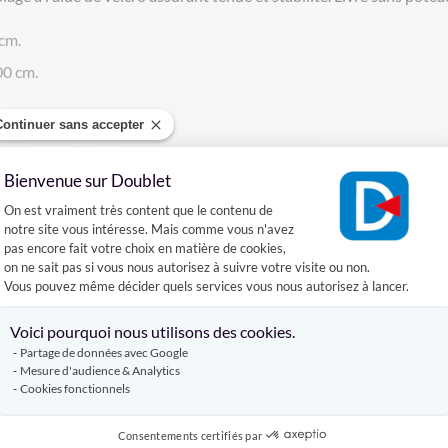
 cm.
00 cm.
Continuer sans accepter
Bienvenue sur Doublet
DÉCOUVREZ AUSSI
Plateforme de Gestion du Consentement :
On est vraiment très content que le contenu de
notre site vous intéresse. Mais comme vous n'avez
pas encore fait votre choix en matière de cookies,
TAIRE EXTÉRIEUR
POTEAU DE BALISAGE
POTEAUX DE GUIDAG
on ne sait pas si vous nous autorisez à suivre votre visite ou non.
Vous pouvez même décider quels services vous nous autorisez à lancer.
Axeptio consent
Voici pourquoi nous utilisons des cookies.
Partage de données avec Google
Mesure d'audience & Analytics
Produits complémentaires
Cookies fonctionnels
Consentements certifiés par