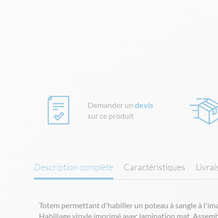
Skip
to
the
beginning
of
the
images
gallery
Demander un
devis
sur ce produit
Description complète
Caractéristiques
Livra
Totem permettant d'habiller un poteau à sangle à l'im
Habillage vinyle imprimé avec lamination mat. Assembla