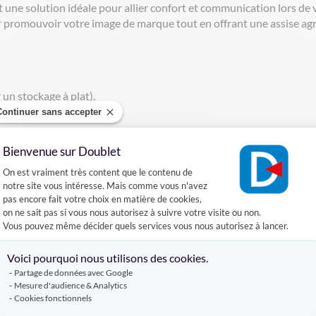
 une solution idéale pour allier confort et communication lors de v
 promouvoir votre image de marque tout en offrant une assise agréa
r un stockage à plat).
Continuer sans accepter
h. 97 cm.
e chiffon, sans produit spécifique.
Bienvenue sur Doublet
n solide et durable de la toile.
Plateforme de Gestion du Consentement :
On est vraiment très content que le contenu de
notre site vous intéresse. Mais comme vous n'avez
pas encore fait votre choix en matière de cookies,
port publicitaire efficace.
on ne sait pas si vous nous autorisez à suivre votre visite ou non.
Vous pouvez même décider quels services vous nous autorisez à lancer.
e plages, zones de loisirs, restaurants en terrasse et espaces év
iable et légère facilite la logistique lors de vos déplacements.
Axeptio consent
Voici pourquoi nous utilisons des cookies.
Partage de données avec Google
Mesure d'audience & Analytics
Cookies fonctionnels
Produits similaires