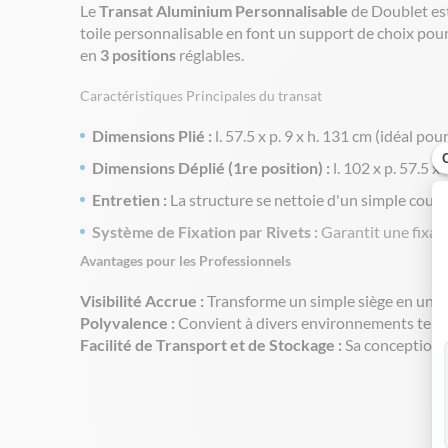
Le
Transat Aluminium Personnalisable
de Doublet est
toile personnalisable en font un support de choix pour
en
3 positions
réglables.
Caractéristiques Principales du transat
Dimensions Plié :
l. 57.5 x p. 9 x h. 131 cm (idéal pou
Dimensions Déplié (1re position) :
l. 102 x p. 57.5 x 
Entretien :
La structure se nettoie d'un simple coup d
Système de Fixation par Rivets :
Garantit une fixatio
Avantages pour les Professionnels
Visibilité Accrue :
Transforme un simple siège en un sup
Polyvalence :
Convient à divers environnements tels qu
Facilité de Transport et de Stockage :
Sa conception pl