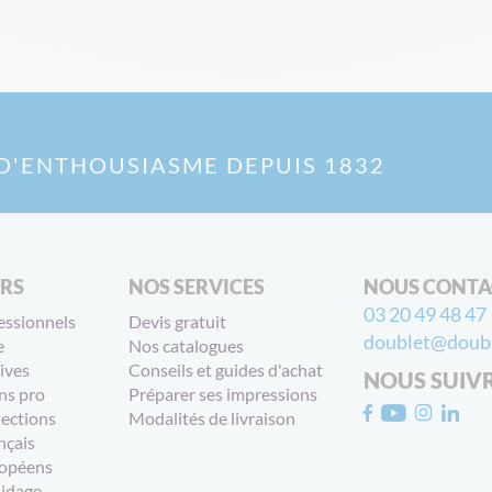
D'ENTHOUSIASME DEPUIS 1832
ERS
NOS SERVICES
NOUS CONTA
03 20 49 48 47
essionnels
Devis gratuit
doublet@doubl
e
Nos catalogues
ives
Conseils et guides d'achat
NOUS SUIV
ns pro
Préparer ses impressions
lections
Modalités de livraison
nçais
opéens
uidage