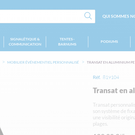
QUI SOMMES NO
SIGNALÉTIQUE &
TENTES -
PODIUMS
COMMUNICATION
BARNUMS
MOBILIER ÉVÉNEMENTIEL PERSONNALISÉ
TRANSAT EN ALUMINIUM P
Réf.
819104
Transat en a
Transat personnalis
son système de fixat
une visibilité orig
plages.