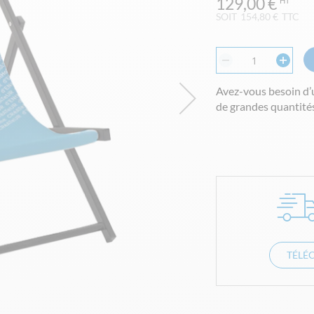
129,00 €
SOIT
154,80 €
TTC
Avez-vous besoin d’
de grandes quantités
TÉLÉ