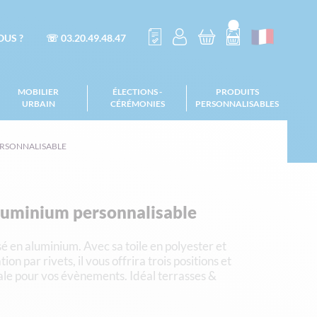
US ?
☏ 03.20.49.48.47
MOBILIER
ÉLECTIONS -
PRODUITS
URBAIN
CÉRÉMONIES
PERSONNALISABLES
ERSONNALISABLE
luminium personnalisable
é en aluminium. Avec sa toile en polyester et
ion par rivets, il vous offrira trois positions et
inale pour vos évènements. Idéal terrasses &