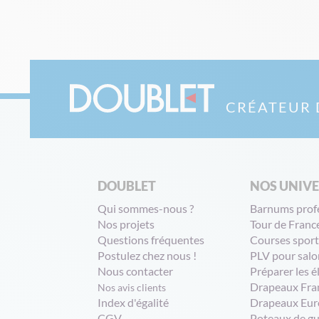
CRÉATEUR 
DOUBLET
NOS UNIV
Qui sommes-nous ?
Barnums prof
Nos projets
Tour de Franc
Questions fréquentes
Courses sport
Postulez chez nous !
PLV pour salo
Nous contacter
Préparer les é
Drapeaux Fra
Nos avis clients
Index d'égalité
Drapeaux Eur
CGV
Poteaux de g