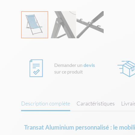
Skip
to
the
beginning
Demander un
devis
of
sur ce produit
the
images
gallery
Description complète
Caractéristiques
Livra
Transat Aluminium personnalisé : le mobil