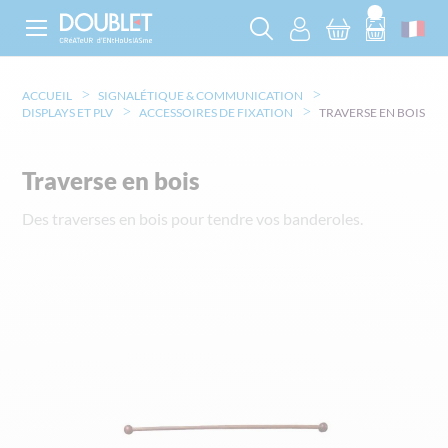
ACCUEIL
SIGNALÉTIQUE & COMMUNICATION
DISPLAYS ET PLV
ACCESSOIRES DE FIXATION
TRAVERSE EN BOIS
Traverse en bois
Des traverses en bois pour tendre vos banderoles.
Skip
to
the
end
of
the
images
gallery