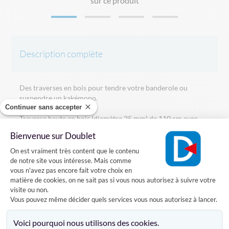
sur ce produit
Description complète
Des traverses en bois pour tendre votre banderole ou
suspendre un kakémono.
Continuer sans accepter
Traverse haute en bois (diamètre 25 mm) de 110 cm avec
embouts plastiques et corde pour être accroché.
Bienvenue sur Doublet
Traverse basse en bois (diamètre 25 mm) de 110 cm avec
Plateforme de Gestion du Consentement
embouts plastiques pour servir de lestage / contrepoids
On est vraiment très content que le contenu
quand vous suspendez un kakémono.
de notre site vous intéresse. Mais comme
vous n'avez pas encore fait votre choix en
Disponible avec des embouts plastiques noirs ou blancs.
matière de cookies, on ne sait pas si vous nous autorisez à suivre votre
visite ou non.
Vous pouvez même décider quels services vous nous autorisez à lancer.
Axeptio consent
Caractéristiques
Voici pourquoi nous utilisons des cookies.