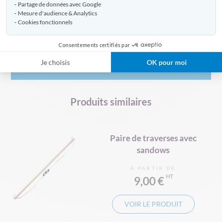
Partage de données avec Google
Mesure d'audience & Analytics
Cookies fonctionnels
Livraison
Consentements certifiés par
Avis clients
Je choisis
OK pour moi
Produits similaires
Paire de traverses avec
sandows
À PARTIR DE
9,00 €
VOIR LE PRODUIT