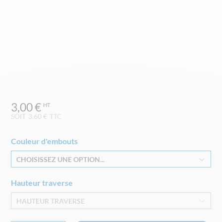
Skip
3,00 €
to
the
SOIT
3,60 €
TTC
beginning
of
Couleur d'embouts
the
images
CHOISISSEZ UNE OPTION...
gallery
Hauteur traverse
HAUTEUR TRAVERSE