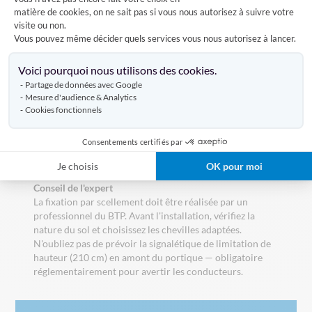
• Esthétique soignée : Laqué blanc pour intégration
matière de cookies, on ne sait pas si vous nous autorisez à suivre votre
harmonieuse en milieu urbain.
visite ou non.
Vous pouvez même décider quels services vous nous autorisez à lancer.
Caractéristiques techniques
Axeptio consent
• Matière : Acier galvanisé laqué blanc
Voici pourquoi nous utilisons des cookies.
• Passage : 4 m (1 ventail) / 6-10 m (2 ventaux) | Hauteur
Partage de données avec Google
limitation : 210 cm
Mesure d'audience & Analytics
• Section poteau : 200 × 200 × 5 mm | Section traverse :
Cookies fonctionnels
120 × 60 × 3 mm
• Fixation : Par scellement | Verrouillage : Crochet +
Consentements certifiés par
cadenas inviolable par ventail
• Panneau limitation : Non fourni (à prévoir séparément)
Je choisis
OK pour moi
Conseil de l'expert
La fixation par scellement doit être réalisée par un
professionnel du BTP. Avant l'installation, vérifiez la
nature du sol et choisissez les chevilles adaptées.
N'oubliez pas de prévoir la signalétique de limitation de
hauteur (210 cm) en amont du portique — obligatoire
réglementairement pour avertir les conducteurs.