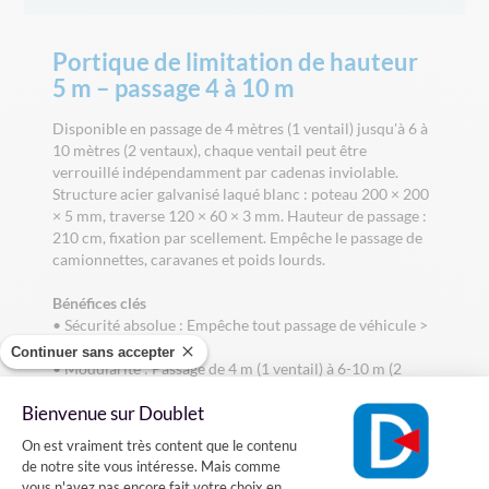
Portique de limitation de hauteur
5 m – passage 4 à 10 m
Disponible en passage de 4 mètres (1 ventail) jusqu'à 6 à
10 mètres (2 ventaux), chaque ventail peut être
verrouillé indépendamment par cadenas inviolable.
Structure acier galvanisé laqué blanc : poteau 200 × 200
× 5 mm, traverse 120 × 60 × 3 mm. Hauteur de passage :
210 cm, fixation par scellement. Empêche le passage de
camionnettes, caravanes et poids lourds.
Bénéfices clés
• Sécurité absolue : Empêche tout passage de véhicule >
210 cm.
Continuer sans accepter
• Modularité : Passage de 4 m (1 ventail) à 6-10 m (2
ventaux).
Bienvenue sur Doublet
• Verrouillage indépendant : Chaque ventail
Plateforme de Gestion du Consentement
condamnable par cadenas inviolable.
On est vraiment très content que le contenu
• Structure robuste : Acier galvanisé, poteau 200 × 200 ×
de notre site vous intéresse. Mais comme
5 mm.
vous n'avez pas encore fait votre choix en