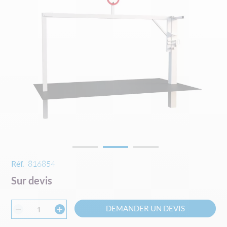
the
images
gallery
Skip
Réf.
816854
to
Sur devis
the
beginning
of
DEMANDER UN DEVIS
the
images