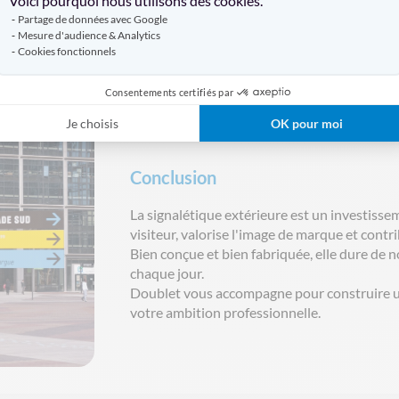
Voici pourquoi nous utilisons des cookies.
Partage de données avec Google
Mesure d'audience & Analytics
Cookies fonctionnels
Consentements certifiés par
Je choisis
OK pour moi
Conclusion
La
signalétique
extérieure
est un
investisse
visiteur
,
valorise
l'image
de marque et
contr
Bien
conçue
et bien
fabriquée
,
elle
dure de
n
chaque
jour.
Doublet vous
accompagne
pour
construire
votre
ambition
professionnelle
.