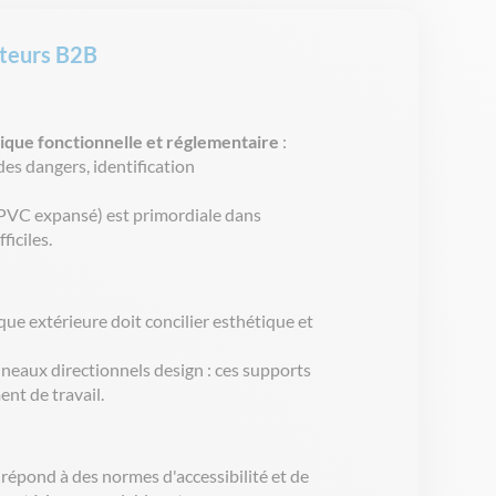
cteurs B2B
tique
fonctionnelle
et
réglementaire
:
es dangers, identification
, PVC
expansé
) est
primordiale
dans
fficiles
.
ique
extérieure
doit
concilier
esthétique
et
nneaux
directionnels
design :
ces
supports
ment
de travail.
répond
à des
normes
d'accessibilité
et de