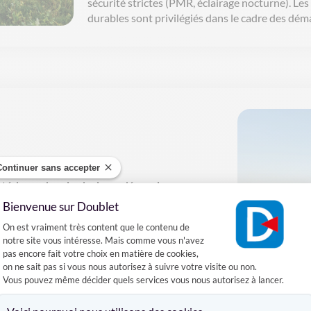
sécurité
strictes
(PMR,
éclairage
nocturne). Les
durables
sont
privilégiés
dans le cadre des déma
Continuer sans accepter
xtérieure
depuis
plusieurs
décennies
,
romoteurs
immobiliers
dans la conception
Bienvenue sur Doublet
Plateforme de Gestion du Consentement :
On est vraiment très content que le contenu de
lisons
un
audit de
signalétique
qui
notre site vous intéresse. Mais comme vous n'avez
lementaires
et les
opportunités
pas encore fait votre choix en matière de cookies,
it
une
cohérence
globale
et
évite
les
on ne sait pas si vous nous autorisez à suivre votre visite ou non.
if
.
Vous pouvez même décider quels services vous nous autorisez à lancer.
Axeptio consent