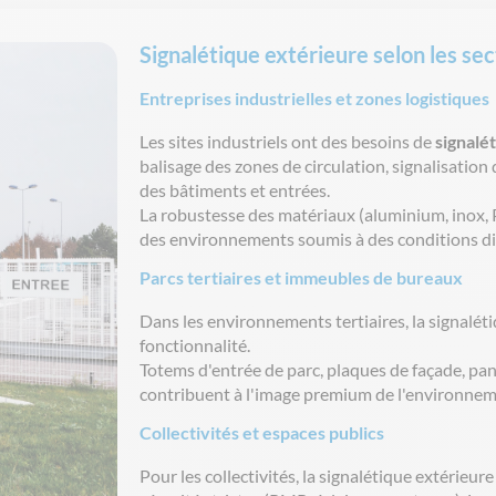
Signalétique extérieure selon les se
Entreprises industrielles et zones logistiques
Les sites
industriels
ont
des
besoins
de
signalé
balisage des zones de circulation,
signalisation
d
des
bâtiments
et entrées.
La
robustesse
des
matériaux
(
aluminium
, inox
des
environnements
soumis
à des conditions
di
Parcs tertiaires et immeubles de bureaux
Dans les
environnements
tertiaires
, la
signalét
fonctionnalité
.
Totems
d'entrée
de parc, plaques de façade,
pa
contribuent
à
l'image
premium de
l'environne
Collectivités et espaces publics
Pour les
collectivités
, la
signalétique
extérieure