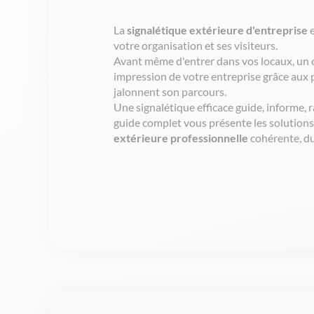
La
signalétique
extérieure
d'entreprise
e
votre
organisation
et
ses
visiteurs
.
Avant
même
d'entrer
dans
vos
locaux
, un 
impression de
votre
entreprise
grâce aux
jalonnent
son
parcours
.
Une
signalétique
efficace
guide,
informe
,
r
guide
complet
vous
présente
les solution
extérieure
professionnelle
cohérente
, d