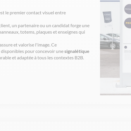
st le premier contact
visuel
entre
client, un
partenaire
ou
un
candidat
forge
une
panneaux
, totems, plaques et
enseignes
qui
assure
et
valorise
l'image
. Ce
s
disponibles
pour
concevoir
une
signalétique
urable et
adaptée
à
tous
les
contextes
B2B.