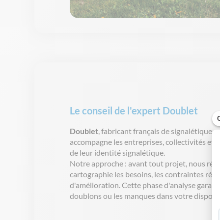
Le conseil de l'expert Doublet
Doublet
, fabricant français de
signalétique
e
accompagne
les
entreprises
,
collectivités
et
p
de
leur
identité
signalétique
.
Notre
approche
: avant tout
projet
, nous
réa
cartographie
les
besoins
, les
contraintes
rég
d'amélioration
. Cette phase
d'analyse
garant
doublons
ou
les
manques
dans
votre
disposit