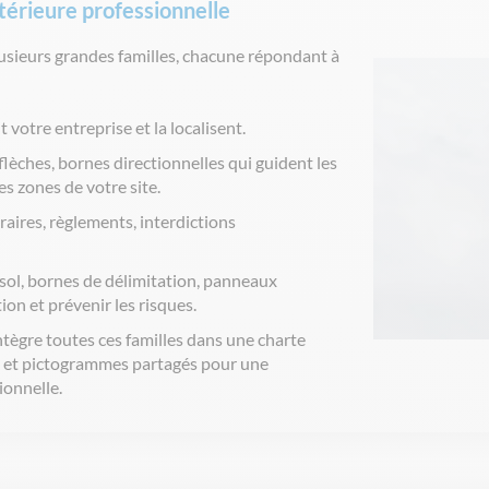
xtérieure professionnelle
usieurs
grandes
familles
,
chacune
répondant
à
nt
votre
entreprise
et la
localisent
.
flèches,
bornes
directionnelles
qui
guident
les
es
zones de
votre
site.
raires
,
règlements
, interdictions
sol,
bornes
de
délimitation
,
panneaux
tion et
prévenir
les
risques
.
ntègre
toutes
ces
familles
dans
une
charte
 et
pictogrammes
partagés
pour
une
ionnelle
.