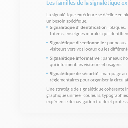
Les familles de la signalétique e
La
signalétique
extérieure
se
décline
en
pl
un
besoin
spécifique
.
Signalétique
d'identification
: plaques,
totems,
enseignes
murales
qui
identifie
Signalétique
directionnelle
:
panneaux
visiteurs
vers
vos
locaux
ou
les
différent
Signalétique
informative
:
panneaux
ho
qui
informent
les
visiteurs
et
usagers
.
Signalétique
de
sécurité
:
marquage
au 
r
églementaires
pour
organiser
la circula
Une
stratégie
de
signalétique
cohérente
i
graphique
unifiée
: couleurs, typographies
expérience
de navigation
fluide
et
profess