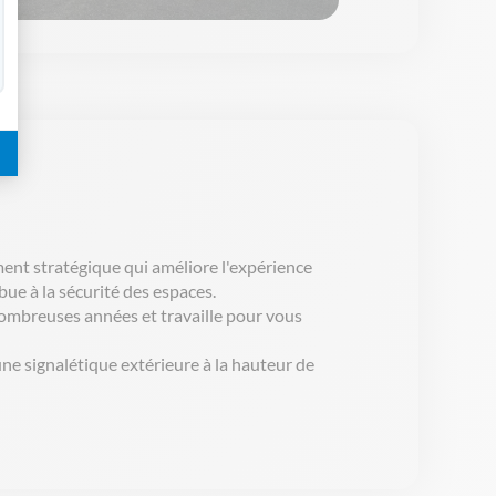
ment
stratégique
qui
améliore
l'expérience
ibue
à la
sécurité
des
espaces
.
ombreuses
années
et
travaille
pour vous
une
signalétique
extérieure
à la hauteur de