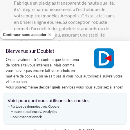
Fabriqué en plexiglas transparent de haute qualité,
il s'intègre harmonieusement à l'esthétique de
votre pupitre (modèles Acropolis, Cristal, etc.) sans
en briser la ligne épurée. Sa conception robuste
permet d'accueillir des gobelets standards ou de
petites bouteilles d'eau, assurant une stabilité
Continuer sans accepter
parfaite même lors de discours prolongés.
Facile à installer, ce
porte-gobelet pour pupitre
se
Bienvenue sur Doublet
fixe solidement sur le côté du plateau ou de la
Plateforme de Gestion du Consentement
On est vraiment très content que le contenu
structure, offrant une ergonomie naturelle à
de notre site vous intéresse. Mais comme
l'intervenant. En déportant le récipient, il libère de
vous n'avez pas encore fait votre choix en
l'espace sur le plan de travail pour les notes, les
matière de cookies, on ne sait pas si vous nous autorisez à suivre votre
tablettes ou les microphones. C'est
visite ou non.
l'investissement malin pour les mairies, les centres
Vous pouvez même décider quels services vous nous autorisez à lancer.
de congrès et les entreprises souhaitant offrir un
Axeptio consent
confort optimal à leurs invités tout en préservant
Voici pourquoi nous utilisons des cookies.
l'intégrité de leur mobilier de conférence sur le long
Partage de données avec Google
terme.
Mesure d'audience & Analytics
Cookies fonctionnels
Points forts du produit