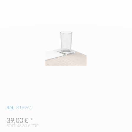
end
of
the
images
gallery
Skip
Réf.
819961
to
the
39,00 €
beginning
SOIT
46,80 €
TTC
of