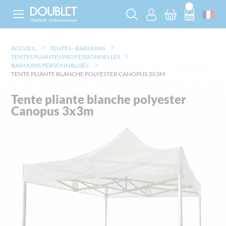
ACCUEIL
TENTES - BARNUMS
TENTES PLIANTES PROFESSIONNELLES
BARNUMS PERSONNALISÉS
TENTE PLIANTE BLANCHE POLYESTER CANOPUS 3X3M
Tente pliante blanche polyester
Canopus 3x3m
Skip
to
the
end
of
the
images
gallery