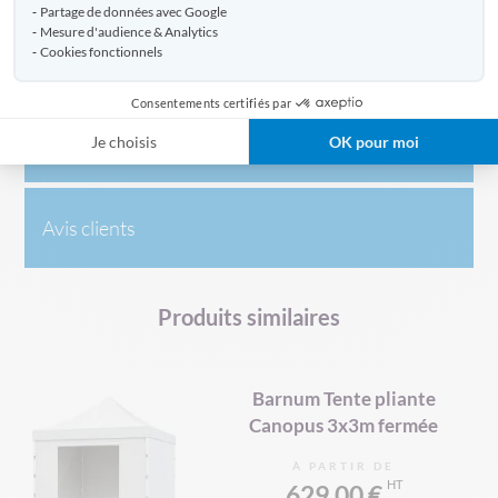
Partage de données avec Google
Mesure d'audience & Analytics
Cookies fonctionnels
Caractéristiques
Consentements certifiés par
Livraison
Je choisis
OK pour moi
Avis clients
Produits similaires
Barnum Tente pliante
Canopus 3x3m fermée
À PARTIR DE
629,00 €