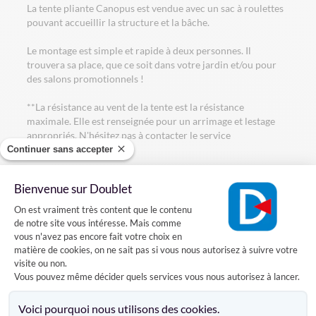
La tente pliante Canopus est vendue avec un sac à roulettes
pouvant accueillir la structure et la bâche.
Le montage est simple et rapide à deux personnes. Il
trouvera sa place, que ce soit dans votre jardin et/ou pour
des salons promotionnels !
**La résistance au vent de la tente est la résistance
maximale. Elle est renseignée pour un arrimage et lestage
appropriés. N'hésitez pas à contacter le service
commercial.**
Continuer sans accepter
Habillage de la tente :
Bienvenue sur Doublet
- Version polyester : le toit et/ou son habillage sont
Plateforme de Gestion du Consentement
confectionnés en toile polyester enduite polyuréthane 240
On est vraiment très content que le contenu
g/m² et classées au feu M2. (Ce qui évite le marquage de la
de notre site vous intéresse. Mais comme
toile)
vous n'avez pas encore fait votre choix en
matière de cookies, on ne sait pas si vous nous autorisez à suivre votre
Tente pliante Canopus ouverte 300 x 300 cm
visite ou non.
- Surface au sol 9 m²
Vous pouvez même décider quels services vous nous autorisez à lancer.
- Capacité d'accueil debout : 18 personnes.
Axeptio consent
- Capacité d'accueil assis : 9 personnes
Voici pourquoi nous utilisons des cookies.