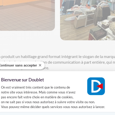
 produit un habillage grand format intégrant le slogan de la marq
gasin devient une opération de communication à part entière, qui 
Continuer sans accepter
gnes sous-exploitent encore.
 nouvelle identité
Bienvenue sur Doublet
Plateforme de Gestion du Consentement :
mier point de contact avec le client. Elle doit incarner immédiatem
On est vraiment très content que le contenu de
ojet BZB de Bordeaux, Doublet a pris en charge l'habillage comple
notre site vous intéresse. Mais comme vous n'avez
pas encore fait votre choix en matière de cookies,
onage "Woman / Man" clairement identifiable depuis la voie publi
on ne sait pas si vous nous autorisez à suivre votre visite ou non.
que précise : résistance aux UV et aux intempéries, adhérence sur 
Vous pouvez même décider quels services vous nous autorisez à lancer.
mmercial. Des contraintes que les équipes Doublet intègrent dès la p
Axeptio consent