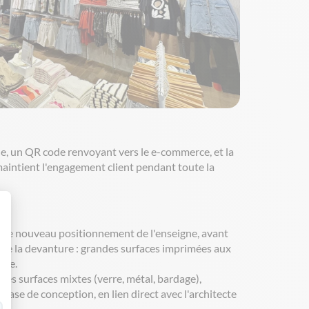
ue, un QR code renvoyant vers le e-commerce, et la
maintient l'engagement client pendant toute la
 Personnalisez vos Options
ent le nouveau positionnement de l'enseigne, avant
t de la devanture : grandes surfaces imprimées aux
que.
des surfaces mixtes (verre, métal, bardage),
hase de conception, en lien direct avec l'architecte