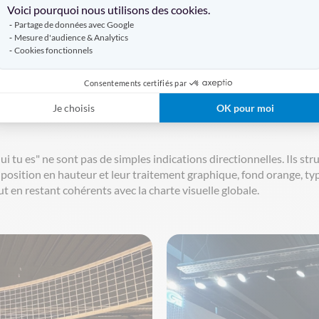
Voici pourquoi nous utilisons des cookies.
Partage de données avec Google
Mesure d'audience & Analytics
que surface devient un message
Cookies fonctionnels
ication visuelle révèle toute sa profondeur. Dans le retail moderne
Consentements certifiés par
nspire, elle renforce l'identité de marque à chaque mètre carré. Sur l
Je choisis
OK pour moi
 tu es" ne sont pas de simples indications directionnelles. Ils str
r position en hauteur et leur traitement graphique, fond orange, t
t en restant cohérents avec la charte visuelle globale.