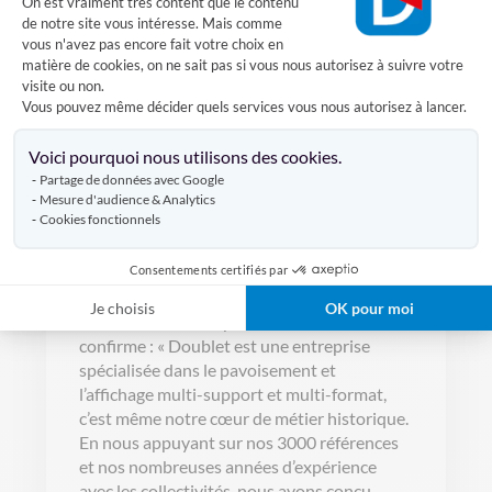
On est vraiment très content que le contenu
serait libre de choisir le format et le support
de notre site vous intéresse. Mais comme
les plus adaptés, compte-tenu de son
vous n'avez pas encore fait votre choix en
budget et de ses contraintes
matière de cookies, on ne sait pas si vous nous autorisez à suivre votre
d’aménagement. Affiches, drapeaux à poser,
visite ou non.
à accrocher aux murs, sur hampe,
Vous pouvez même décider quels services vous nous autorisez à lancer.
oriflammes, pavillons… les possibilités sont
Axeptio consent
multiples.
Voici pourquoi nous utilisons des cookies.
Partage de données avec Google
Doublet,
fabricant historique de
Mesure d'audience & Analytics
Cookies fonctionnels
drapeaux
depuis près de deux siècles et
spécialisé dans l’affichage tous supports et
tous formats, a d’ores et déjà développé des
Consentements certifiés par
packs adaptés aux besoins des écoles.
Je choisis
OK pour moi
Arnaud Rabiat, Responsable de la BU Public,
confirme : « Doublet est une entreprise
spécialisée dans le pavoisement et
l’affichage multi-support et multi-format,
c’est même notre cœur de métier historique.
En nous appuyant sur nos 3000 références
et nos nombreuses années d’expérience
avec les collectivités, nous avons conçu