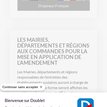
Drapeaux Français
LES MAIRIES,
DÉPARTEMENTS ET RÉGIONS
AUX COMMANDES POUR LA
MISE EN APPLICATION DE
L’AMENDEMENT
Les Mairies, départements et régions
responsables de l’entretien des
établissements scolaires auront à charge de
Continuer sans accepter
définir sous quelle forme seront affichés les
emblèmes. Le ministre de l’Éducation
nationale et de la Jeunesse Jean-Michel
Bienvenue sur Doublet
Blanquer a en effet estimé que chaque école
Plateforme de Gestion du Consentement