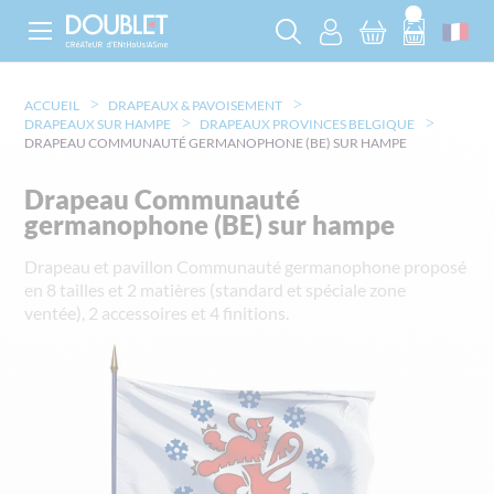
ACCUEIL
DRAPEAUX & PAVOISEMENT
DRAPEAUX SUR HAMPE
DRAPEAUX PROVINCES BELGIQUE
DRAPEAU COMMUNAUTÉ GERMANOPHONE (BE) SUR HAMPE
Drapeau Communauté
germanophone (BE) sur hampe
Drapeau et pavillon Communauté germanophone proposé
en 8 tailles et 2 matières (standard et spéciale zone
ventée), 2 accessoires et 4 finitions.
Skip
to
the
end
of
the
images
gallery