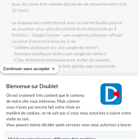
pour les zones très ventées (durée de vie moyenne entre 6 et
12 mois).
Le drapeau est confectionné avec un ourlet double piqûre
au pourtour pour plus de solidité et est disponible en 4
finitions :- Sangle Fixover : une sangle en polyester offrant
un point d'accroche tous les 3 cm
- Oeillets plastiques sur une sangle de renfort.
- Anneaux plastiques blancs sur sangle de renfort.
- Clips de fixation plastiques pour éviter les noeuds.
- Agrafé sur une hampe en bois gainée avec une pointe
Continuer sans accepter
dorée.
En option :
Bienvenue sur Doublet
- Cabillot : le pavillon est fixé par un cabillot et une boucle.
Plateforme de Gestion du Consentement
On est vraiment très content que le contenu
Conseillé pour les marins.
de notre site vous intéresse. Mais comme
- Mousqueton : un mousqueton et une boucle pour lier le
vous n'avez pas encore fait votre choix en
pavillon à la drisse. Très simple.
matière de cookies, on ne sait pas si vous nous autorisez à suivre votre
visite ou non.
Vous pouvez même décider quels services vous nous autorisez à lancer.
Caractéristiques
Axeptio consent
Voici pourquoi nous utilisons des cookies.