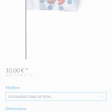
Skip
10,00 €
to
the
SOIT
12,00 €
TTC
beginning
of
Matière
the
images
CHOISISSEZ UNE OPTION...
gallery
Dimensions