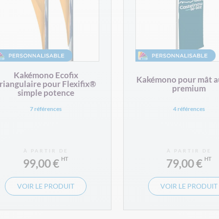
Kakémono Ecofix
Kakémono pour mât a
riangulaire pour Flexifix®
premium
simple potence
7 références
4 références
À PARTIR DE
À PARTIR DE
99,00 €
79,00 €
VOIR LE PRODUIT
VOIR LE PRODUIT