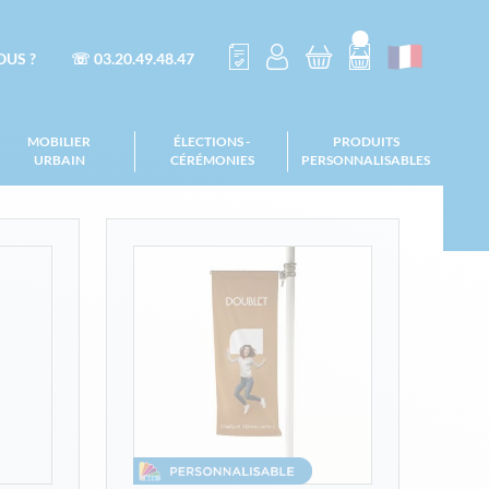
US ?
☏ 03.20.49.48.47
MOBILIER
ÉLECTIONS -
PRODUITS
URBAIN
CÉRÉMONIES
PERSONNALISABLES