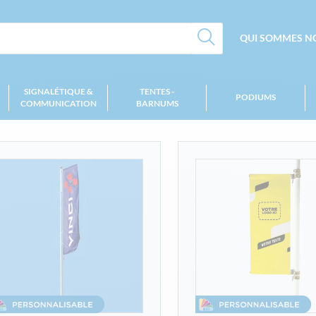
QUI SOMMES NO
SIGNALÉTIQUE &
TENTES -
PODIUMS
COMMUNICATION
BARNUMS