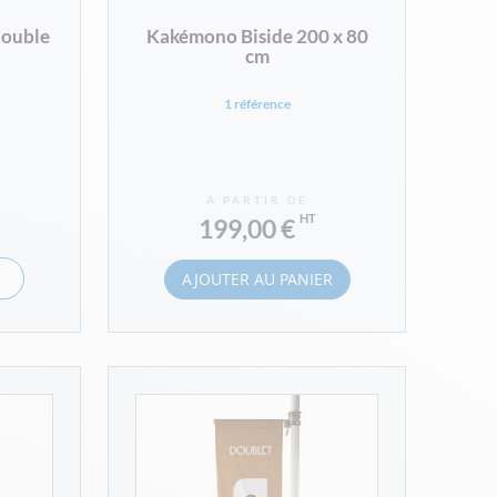
double
Kakémono Biside 200 x 80
cm
1 référence
À PARTIR DE
199,00 €
AJOUTER AU PANIER