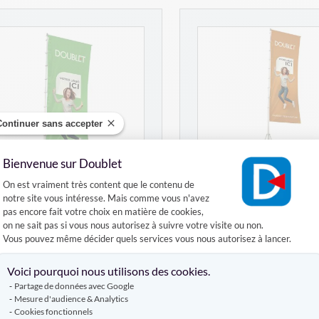
Continuer sans accepter
Bienvenue sur Doublet
Plateforme de Gestion du Consentement :
On est vraiment très content que le contenu de
notre site vous intéresse. Mais comme vous n'avez
KAKEMONO ECOFIX
pas encore fait votre choix en matière de cookies,
Mât télescopique 
00X110CM PR MAT KING
on ne sait pas si vous nous autorisez à suivre votre visite ou non.
Vous pouvez même décider quels services vous nous autorisez à lancer.
2 références
1 référence
Axeptio consent
Voici pourquoi nous utilisons des cookies.
Partage de données avec Google
Mesure d'audience & Analytics
Cookies fonctionnels
À PARTIR DE
À PARTIR DE