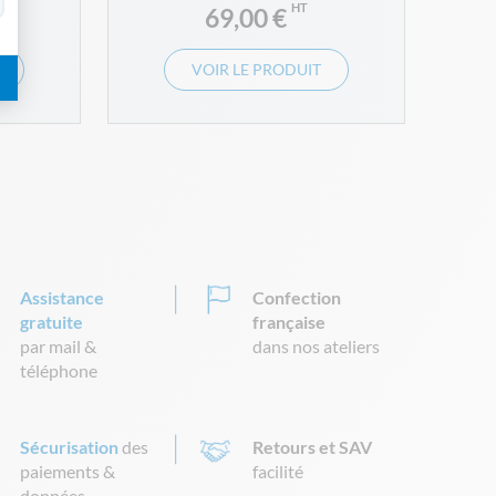
69,00 €
VOIR LE PRODUIT
Assistance
Confection
gratuite
française
par mail &
dans nos ateliers
téléphone
Sécurisation
des
Retours et SAV
paiements &
facilité
données