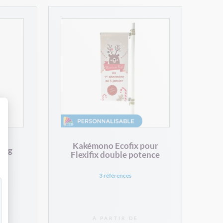
 Personnalisez vos Options
Kakémono Ecofix pour
King
Flexifix double potence
3 références
À PARTIR DE