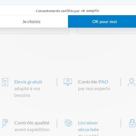
129,00 €
129,00 €
Consentements certifiés par
AJOUTER AU PANIER
VOIR LE PRODUIT
Je choisis
OK pour moi
Devis gratuit
Contrôle
PAO
adapté à vos
par nos experts
besoins
Contrôle qualité
Livraison
avant expédition
sécurisée
de qualité