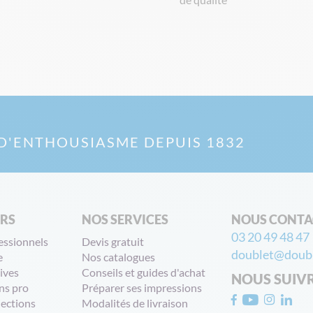
D'ENTHOUSIASME DEPUIS 1832
ERS
NOS SERVICES
NOUS CONTA
03 20 49 48 47
essionnels
Devis gratuit
doublet@doubl
e
Nos catalogues
ives
Conseils et guides d'achat
NOUS SUIV
ns pro
Préparer ses impressions
lections
Modalités de livraison