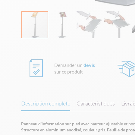
Skip
to
the
beginning
Demander un
devis
of
sur ce produit
the
images
gallery
Description complète
Caractéristiques
Livra
Panneau d'information sur pied avec hauteur ajustable et porte
Structure en aluminium anodisé, couleur gris. Feuille de pro