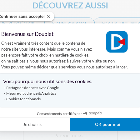
DÉCOUVREZ AUSSI
Continuer sans accepter
DRE RÉTRO ÉCLAIRE
PLATINE POUR MAT
PORTE AFFICHE MUR
Bienvenue sur Doublet
Plateforme de Gestion du Consentement :
Produits similaires
On est vraiment très content que le contenu de
notre site vous intéresse. Mais comme vous n'avez
pas encore fait votre choix en matière de cookies,
on ne sait pas si vous nous autorisez à suivre votre visite ou non.
Vous pouvez même décider quels services vous nous autorisez à lancer.
Axeptio consent
Voici pourquoi nous utilisons des cookies.
Partage de données avec Google
Mesure d'audience & Analytics
Cookies fonctionnels
Consentements certifiés par
d
Panne
Porte affiche sur pied Courbe
Je choisis
OK pour moi
À PARTIR DE