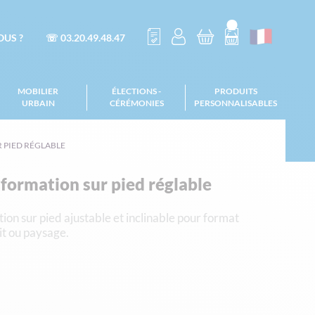
US ?
☏ 03.20.49.48.47
MOBILIER
ÉLECTIONS -
PRODUITS
URBAIN
CÉRÉMONIES
PERSONNALISABLES
 PIED RÉGLABLE
formation sur pied réglable
on sur pied ajustable et inclinable pour format
it ou paysage.