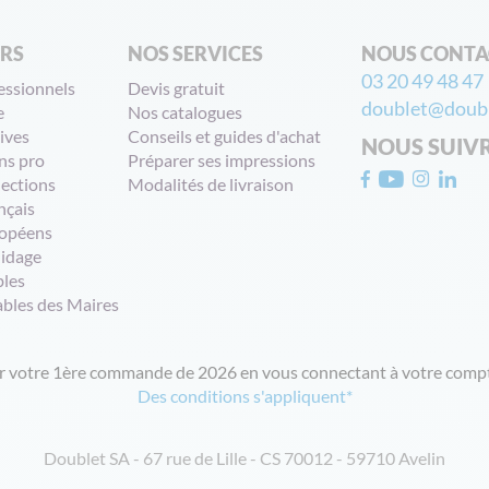
ERS
NOS SERVICES
NOUS CONTA
03 20 49 48 47
essionnels
Devis gratuit
doublet@doubl
e
Nos catalogues
ives
Conseils et guides d'achat
NOUS SUIV
ns pro
Préparer ses impressions
lections
Modalités de livraison
nçais
opéens
uidage
bles
ables des Maires
ur votre 1ère commande de 2026 en vous connectant à votre compt
Des conditions s'appliquent*
Doublet SA - 67 rue de Lille - CS 70012 - 59710 Avelin