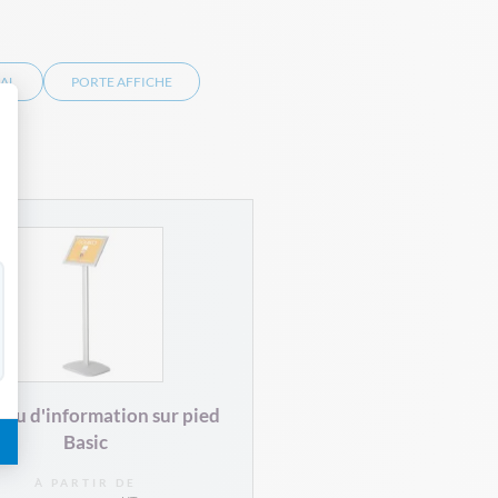
AL
PORTE AFFICHE
 Personnalisez vos Options
au d'information sur pied
Basic
À PARTIR DE