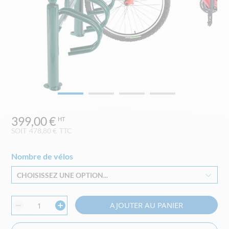
Skip
399,00 €
to
the
SOIT
478,80 €
TTC
beginning
of
Nombre de vélos
the
images
CHOISISSEZ UNE OPTION...
gallery
AJOUTER AU PANIER