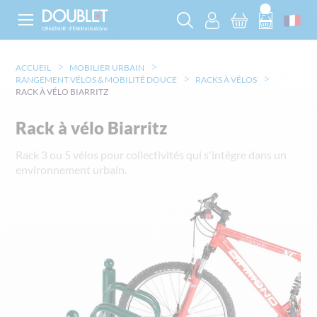
ACCUEIL
MOBILIER URBAIN
RANGEMENT VÉLOS & MOBILITÉ DOUCE
RACKS À VÉLOS
RACK À VÉLO BIARRITZ
Rack à vélo Biarritz
Rack 3 ou 5 vélos pour collectivités qui s'intègre dans un
environnement urbain.
Skip
to
the
end
of
the
images
gallery