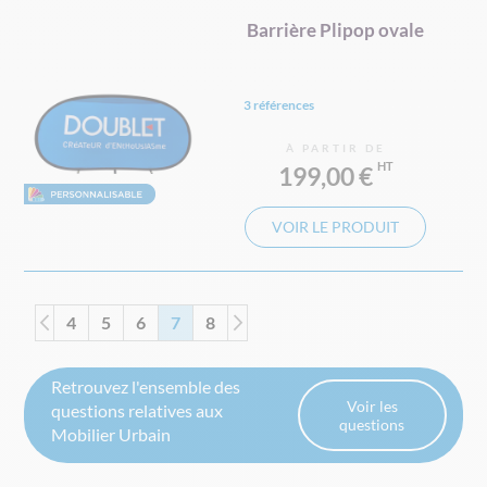
Barrière Plipop ovale
3 références
À PARTIR DE
199,00 €
VOIR LE PRODUIT
Page
Page
Page
Précédent
Page
Page
Vous lisez actuellement la page
Page
Page
Suivant
4
5
6
7
8
Retrouvez l'ensemble des
Voir les
questions relatives aux
questions
Mobilier Urbain