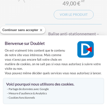
49,00 €
VOIR LE PRODUIT
Continuer sans accepter
Balise anti-stationnement –
Pochette souple double face
A4
Bienvenue sur Doublet
Plateforme de Gestion du Consentement
On est vraiment très content que le contenu
1 référence
de notre site vous intéresse. Mais comme
vous n'avez pas encore fait votre choix en
matière de cookies, on ne sait pas si vous nous autorisez à suivre votre
À PARTIR DE
visite ou non.
79,00 €
Vous pouvez même décider quels services vous nous autorisez à lancer.
Axeptio consent
AJOUTER AU PANIER
Voici pourquoi nous utilisons des cookies.
Partage de données avec Google
Mesure d'audience & Analytics
Cookies fonctionnels
Banderole Habillage de
Barrière – Intissé, Écofix ou