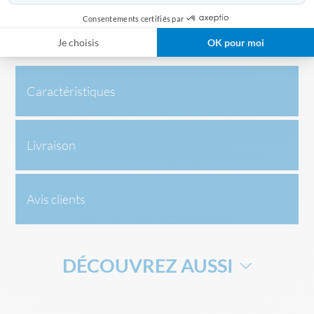
bureaux de tabac, pharmacies... le nombre de clients en
boutique sera régulé pour faciliter le respect des gestes
Consentements certifiés par
barrières. Dans le cas contraire, l'enseigne pourra rendre
Je choisis
OK pour moi
obligatoire le port du masque.
Caractéristiques
Livraison
Avis clients
DÉCOUVREZ AUSSI
MASQUE TISSU
RACK DE RANGEMENT