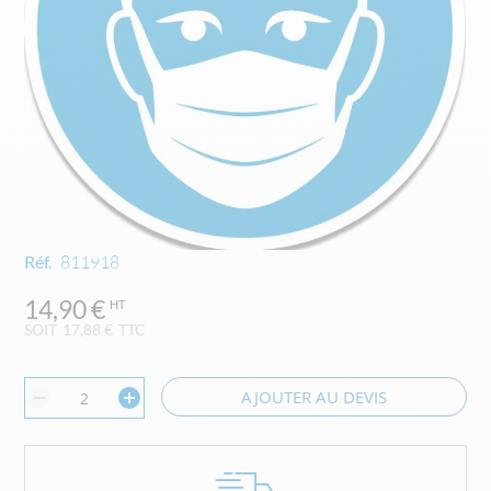
Skip
Réf.
811918
to
the
14,90 €
beginning
SOIT
17,88 €
TTC
of
the
images
AJOUTER AU DEVIS
gallery