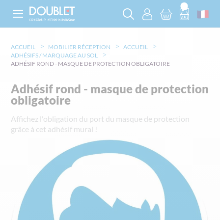
ACCUEIL
MOBILIER RÉCEPTION
ACCUEIL
ADHÉSIFS / MARQUAGE AU SOL
ADHÉSIF ROND - MASQUE DE PROTECTION OBLIGATOIRE
Adhésif rond - masque de protection
obligatoire
Affichez l'obligation du port du masque de protection
grâce à cet adhésif mural !
Skip
to
the
end
of
the
images
gallery