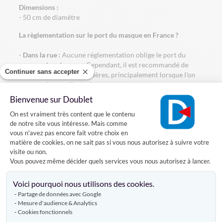
Dimensions :
- 50 cm de diamètre
La règlementation sur le port du masque en France ?
-
Dans la rue :
Aucune réglementation oblige le port du
masque dans les rues. Cependant, il est recommandé de
Continuer sans accepter
respecter les gestes barrières, principalement lorsque l'on
est en présence d'autrui.
Bienvenue sur Doublet
-
Dans les transports :
La règlementation oblige tous les
Plateforme de Gestion du Consentement
On est vraiment très content que le contenu
passagers de 11 ans et plus de porter un masque de
de notre site vous intéresse. Mais comme
protection dans tous les transports publics (bus, train,
vous n'avez pas encore fait votre choix en
métro, tramway, bus scolaire). Toute personne ne respectant
matière de cookies, on ne sait pas si vous nous autorisez à suivre votre
pas cette mesure s'exposera à une amende de 135€.
visite ou non.
Vous pouvez même décider quels services vous nous autorisez à lancer.
-
Dans les entreprises :
Le port du masque n'est pas
Axeptio consent
obligatoire en entreprise, tant que les règles de protection
Voici pourquoi nous utilisons des cookies.
en entreprise sont respectées (distance de sécurité entre
chaque bureau, sens de circulation unique, ...)
Partage de données avec Google
Mesure d'audience & Analytics
Cookies fonctionnels
-
Dans les commerces :
Pour les commerces alimentaires,