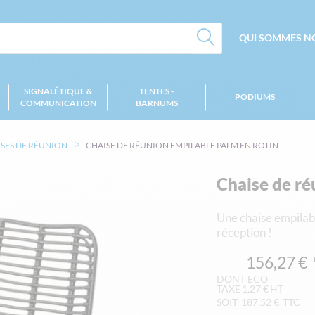
QUI SOMMES NO
SIGNALÉTIQUE &
TENTES -
PODIUMS
COMMUNICATION
BARNUMS
SES DE RÉUNION
CHAISE DE RÉUNION EMPILABLE PALM EN ROTIN
Chaise de ré
Une chaise empilab
réception !
156,27 €
1,27 €
SOIT
187,52 €
TTC