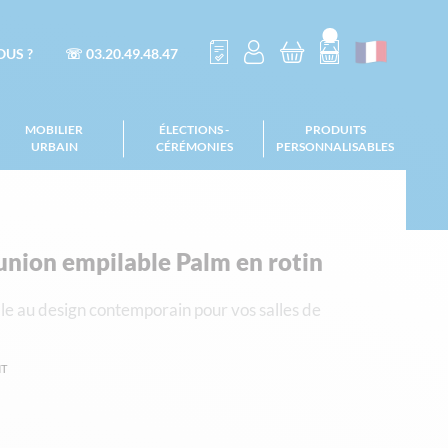
US ?
☏ 03.20.49.48.47
MOBILIER
ÉLECTIONS -
PRODUITS
URBAIN
CÉRÉMONIES
PERSONNALISABLES
union empilable Palm en rotin
le au design contemporain pour vos salles de