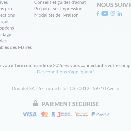
ives
Conseils et guides d'achat
NOUS SUIV
ns pro
Préparer ses impressions
lections
Modalités de livraison
nçais
opéens
uidage
bles
ables des Maires
ur votre 1ère commande de 2026 en vous connectant à votre compt
Des conditions s'appliquent*
Doublet SA - 67 rue de Lille - CS 70012 - 59710 Avelin
PAIEMENT SÉCURISÉ