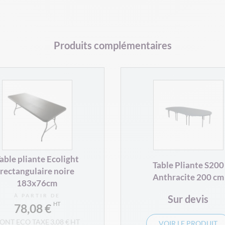
Produits complémentaires
able pliante Ecolight
Table Pliante S200
rectangulaire noire
Anthracite 200 cm
183x76cm
À PARTIR DE
Sur devis
78,08 €
3,08 €
VOIR LE PRODUIT