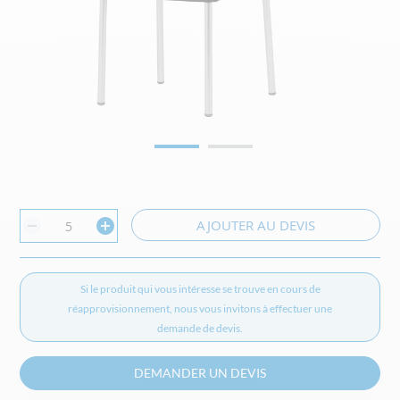
Skip
to
the
AJOUTER AU DEVIS
beginning
of
the
images
Si le produit qui vous intéresse se trouve en cours de
gallery
réapprovisionnement,
nous vous invitons à effectuer une
demande de devis.
DEMANDER UN DEVIS