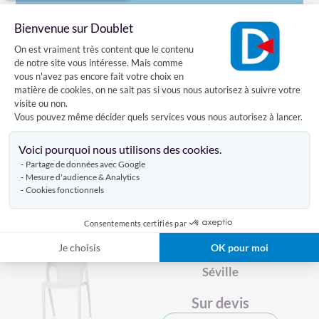
Livraison
Bienvenue sur Doublet
Plateforme de Gestion du Consentement
On est vraiment très content que le contenu
de notre site vous intéresse. Mais comme
Avis clients
vous n'avez pas encore fait votre choix en
matière de cookies, on ne sait pas si vous nous autorisez à suivre votre
visite ou non.
Vous pouvez même décider quels services vous nous autorisez à lancer.
Axeptio consent
DÉCOUVREZ AUSSI
Voici pourquoi nous utilisons des cookies.
Partage de données avec Google
Mesure d'audience & Analytics
CHAISE COLLECTIVITÉ
CHAISE DE RÉUNION
Cookies fonctionnels
Produits similaires
Consentements certifiés par
Je choisis
OK pour moi
le
Chaise de réunion empilable
Séville
Sur devis