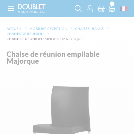
ACCUEIL
MOBILIER RÉCEPTION
CHAISES - BANCS
CHAISES DE RÉUNION
CHAISE DE RÉUNION EMPILABLE MAJORQUE
Chaise de réunion empilable
Majorque
Skip
to
the
end
of
the
images
gallery