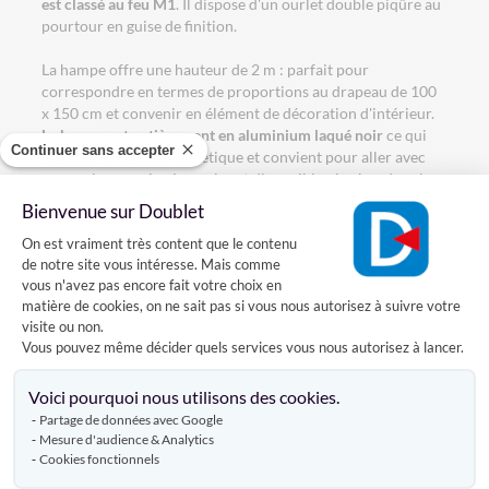
est classé au feu M1
. Il dispose d'un ourlet double piqûre au
pourtour en guise de finition.
La hampe offre une hauteur de 2 m : parfait pour
correspondre en termes de proportions au drapeau de 100
x 150 cm et convenir en élément de décoration d'intérieur.
La hampe est entièrement en aluminium laqué noir
ce qui
Continuer sans accepter
lui apporte un côté esthétique et convient pour aller avec
nos socles en acier. Le socle est disponible plus bas dans la
rubrique "Produits Complémentaires".
Bienvenue sur Doublet
Plateforme de Gestion du Consentement
On est vraiment très content que le contenu
de notre site vous intéresse. Mais comme
Caractéristiques
vous n'avez pas encore fait votre choix en
matière de cookies, on ne sait pas si vous nous autorisez à suivre votre
visite ou non.
Vous pouvez même décider quels services vous nous autorisez à lancer.
Livraison
Axeptio consent
Voici pourquoi nous utilisons des cookies.
Partage de données avec Google
Avis clients
Mesure d'audience & Analytics
Cookies fonctionnels