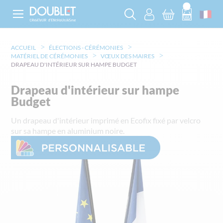
ACCUEIL
ÉLECTIONS - CÉRÉMONIES
MATÉRIEL DE CÉRÉMONIES
VŒUX DES MAIRES
DRAPEAU D'INTÉRIEUR SUR HAMPE BUDGET
Drapeau d'intérieur sur hampe
Budget
Un drapeau d'intérieur imprimé en Ecofix fixé par velcro
sur sa hampe en aluminium noire.
Skip
to
the
end
of
the
images
gallery