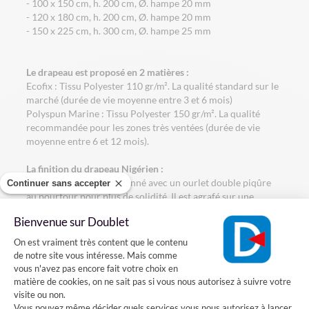
- 100 x 150 cm, h. 200 cm, Ø. hampe 20 mm
- 120 x 180 cm, h. 200 cm, Ø. hampe 20 mm
- 150 x 225 cm, h. 300 cm, Ø. hampe 25 mm
Le drapeau est proposé en 2 matières :
Ecofix : Tissu Polyester 110 gr/m². La qualité standard sur le
marché (durée de vie moyenne entre 3 et 6 mois)
Polyspun Marine : Tissu Polyester 150 gr/m². La qualité
recommandée pour les zones très ventées (durée de vie
moyenne entre 6 et 12 mois).
La finition du drapeau Nigérien :
Le drapeau est confectionné avec un ourlet double piqûre
Continuer sans accepter
au pourtour pour plus de solidité. Il est agrafé sur une
hampe en bois gainée bleue avec une pointe dorée.
Bienvenue sur Doublet
Plateforme de Gestion du Consentement
Comment installer le drapeau du Niger sur une façade?
On est vraiment très content que le contenu
de notre site vous intéresse. Mais comme
Vous voulez installer un drapeau Nigérien sur votre façade?
vous n'avez pas encore fait votre choix en
Rien de plus simple, il suffit fixer sur votre mur un porte-
matière de cookies, on ne sait pas si vous nous autorisez à suivre votre
drapeaux en acier dans lequel vous pourrez introduire la
visite ou non.
hampe de votre drapeau.
Vous pouvez même décider quels services vous nous autorisez à lancer.