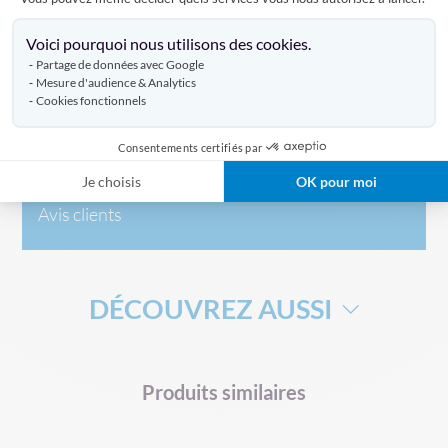
Axeptio consent
Voici pourquoi nous utilisons des cookies.
Caractéristiques
Partage de données avec Google
Mesure d'audience & Analytics
Cookies fonctionnels
Livraison
Consentements certifiés par
Je choisis
OK pour moi
Avis clients
DÉCOUVREZ AUSSI
DRAPEAU DE SUPPORTERS
HAMPE DRAPEAU
Produits similaires