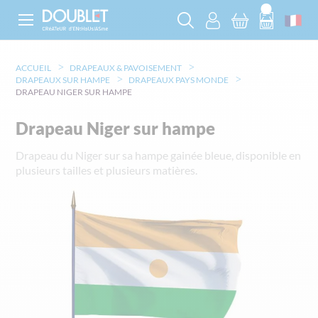
ACCUEIL
DRAPEAUX & PAVOISEMENT
DRAPEAUX SUR HAMPE
DRAPEAUX PAYS MONDE
DRAPEAU NIGER SUR HAMPE
Drapeau Niger sur hampe
Drapeau du Niger sur sa hampe gainée bleue, disponible en
plusieurs tailles et plusieurs matières.
Skip
to
the
end
of
the
images
gallery