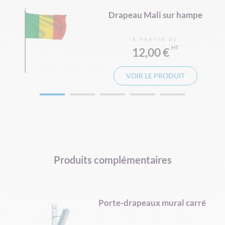
e
Drapeau Mali sur hampe
À PARTIR DE
12,00 €
VOIR LE PRODUIT
Produits complémentaires
d
Porte-drapeaux mural carré