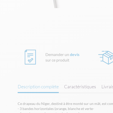
Skip
to
the
beginning
of
the
images
gallery
Demander un
devis
sur ce produit
Description complète
Caractéristiques
Livra
Ce drapeau du Niger, destiné à être monté sur un mât, est co
- 3 bandes horizontales (orange, blanche et verte-