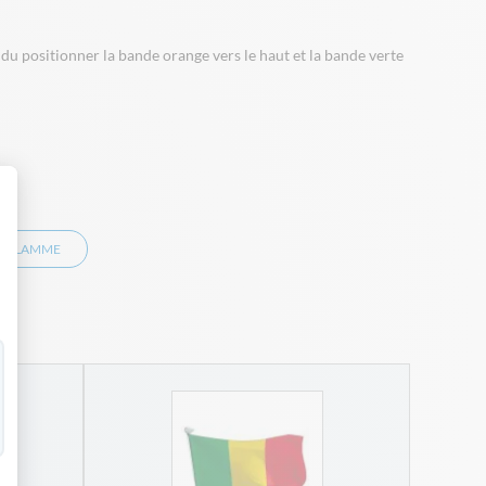
u positionner la bande orange vers le haut et la bande verte
 Personnalisez vos Options
RIFLAMME
Drap