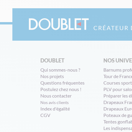
CRÉATEUR 
DOUBLET
NOS UNIV
Qui sommes-nous ?
Barnums prof
Nos projets
Tour de Franc
Questions fréquentes
Courses sport
Postulez chez nous !
PLV pour salo
Nous contacter
Préparer les é
Drapeaux Fra
Nos avis clients
Index d'égalité
Drapeaux Eur
CGV
Poteaux de g
Tentes gonfla
Les indispens