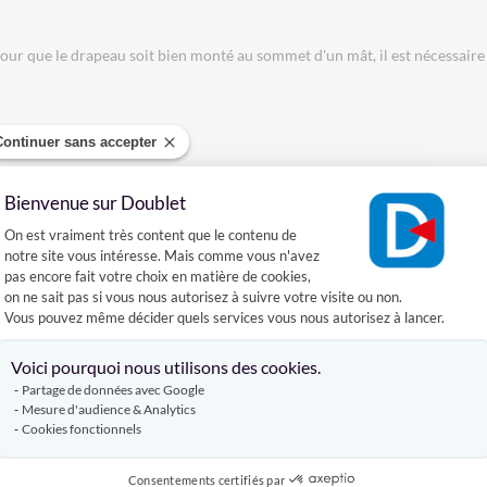
ur que le drapeau soit bien monté au sommet d'un mât, il est nécessaire d
Continuer sans accepter
DÉCOUVREZ AUSSI
Bienvenue sur Doublet
Plateforme de Gestion du Consentement :
On est vraiment très content que le contenu de
 DE SUPPORTERS
MÂT TÉLÉSCOPIQUE POUR DRAPEAU
MAT O
notre site vous intéresse. Mais comme vous n'avez
pas encore fait votre choix en matière de cookies,
on ne sait pas si vous nous autorisez à suivre votre visite ou non.
Produits similaires
Vous pouvez même décider quels services vous nous autorisez à lancer.
Axeptio consent
Voici pourquoi nous utilisons des cookies.
Partage de données avec Google
Mesure d'audience & Analytics
Cookies fonctionnels
Consentements certifiés par