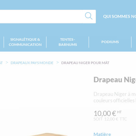
QUI SOMMES NO
SIGNALÉTIQUE &
TENTES -
PODIUMS
COMMUNICATION
BARNUMS
ÂT
DRAPEAUX PAYS MONDE
DRAPEAU NIGER POUR MÂT
Drapeau Nig
Drapeau Niger à mo
couleurs officielle
10,00 €
SOIT
12,00 €
TTC
Matière