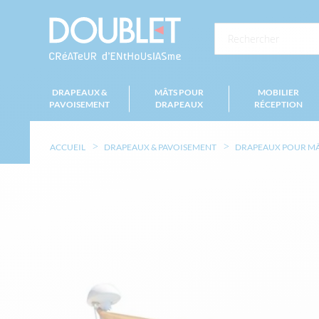
DRAPEAUX &
MÂTS POUR
MOBILIER
PAVOISEMENT
DRAPEAUX
RÉCEPTION
ACCUEIL
DRAPEAUX & PAVOISEMENT
DRAPEAUX POUR M
Skip
to
the
end
of
the
images
gallery