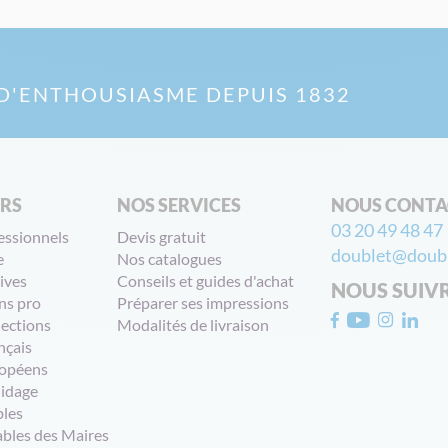
D'ENTHOUSIASME DEPUIS 1832
ERS
NOS SERVICES
NOUS CONTA
03 20 49 48 47
essionnels
Devis gratuit
doublet@doubl
e
Nos catalogues
ives
Conseils et guides d'achat
NOUS SUIV
ns pro
Préparer ses impressions
lections
Modalités de livraison
nçais
opéens
uidage
bles
ables des Maires