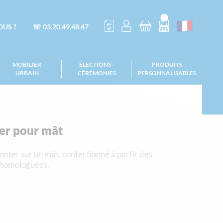
US ?
☏ 03.20.49.48.47
MOBILIER
ÉLECTIONS -
PRODUITS
URBAIN
CÉRÉMONIES
PERSONNALISABLES
er pour mât
nter sur un mât, confectionné à partir des
s homologuées.