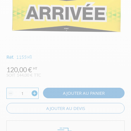
Skip
Réf.
115598
to
the
120,00 €
beginning
SOIT
144,00 €
TTC
of
the
images
AJOUTER AU PANIER
gallery
AJOUTER AU DEVIS