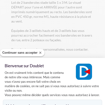
Lot de 2 banderoles stade taille 1 x 3 M. Le visuel
DÉPART pour l'une et ARRIVÉE pour l'autre sont
imprimés numériquement au recto. Les banderoles sont
en PVC 450 gr, norme M1, haute résistance à la pluie et
au vent.
Équipées de 3 œillets hauts et de 3 œillets bas vous
pourrez accrocher facilement vos banderoles en travers
de rue, entre 2 poteaux ou façades.
Pour des impressions personnalisées, nous contacter.
Continuer sans accepter
Bienvenue sur Doublet
Caractéristiques
Plateforme de Gestion du Consentement
On est vraiment très content que le contenu
de notre site vous intéresse. Mais comme
vous n'avez pas encore fait votre choix en
Livraison
matière de cookies, on ne sait pas si vous nous autorisez à suivre votre
visite ou non.
Vous pouvez même décider quels services vous nous autorisez à lancer.
Axeptio consent
Avis clients