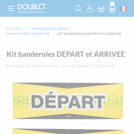
ACCUEIL
COURSES HORS STADES
LIGNE DÉPART & ARRIVÉE
KIT BANDEROLES DEPART ET ARRIVEE
Kit banderoles DEPART et ARRIVEE
Marquez facilement votre zone de départ et d'arrivée.
Skip
to
the
end
of
the
images
gallery