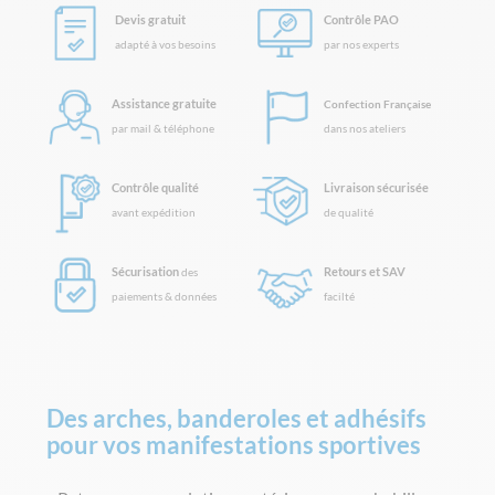
Devis gratuit
Contrôle PAO
adapté à vos besoins
par nos experts
Assistance gratuite
Confection Française
par mail & téléphone
dans nos ateliers
Contrôle qualité
Livraison sécurisée
avant expédition
de qualité
Sécurisation
Retours et SAV
des
paiements & données
facilté
Des arches, banderoles et adhésifs
pour vos manifestations sportives