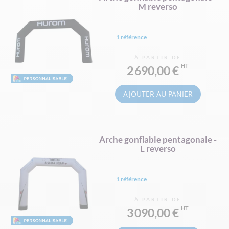
M reverso
1 référence
À PARTIR DE
2 690,00 €
AJOUTER AU PANIER
Arche gonflable pentagonale -
L reverso
1 référence
À PARTIR DE
3 090,00 €