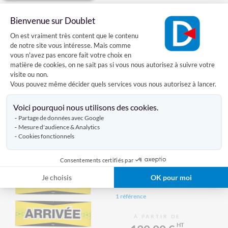
Arche Event
Bienvenue sur Doublet
Plateforme de Gestion du Consentement
On est vraiment très content que le contenu
de notre site vous intéresse. Mais comme
8 références
vous n'avez pas encore fait votre choix en
matière de cookies, on ne sait pas si vous nous autorisez à suivre votre
visite ou non.
À PARTIR DE
Vous pouvez même décider quels services vous nous autorisez à lancer.
199,00 €
Axeptio consent
Voici pourquoi nous utilisons des cookies.
VOIR LE PRODUIT
Partage de données avec Google
Mesure d'audience & Analytics
Cookies fonctionnels
Kit banderoles DEPART et
Consentements certifiés par
ARRIVEE
Je choisis
OK pour moi
1 référence
À PARTIR DE