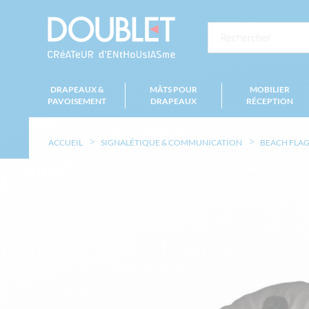
DRAPEAUX &
MÂTS POUR
MOBILIER
PAVOISEMENT
DRAPEAUX
RÉCEPTION
ACCUEIL
SIGNALÉTIQUE & COMMUNICATION
BEACH FLAG
Skip
to
the
end
of
the
images
gallery