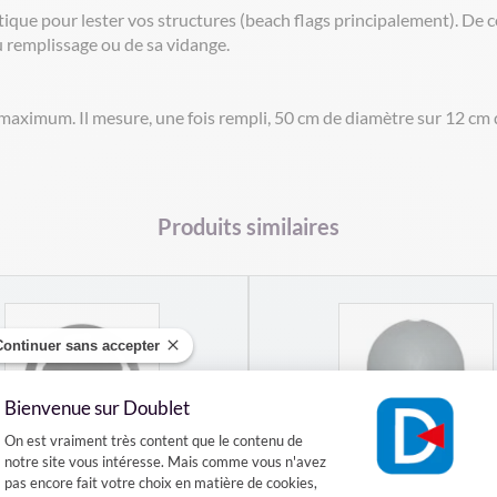
que pour lester vos structures (beach flags principalement). De colo
du remplissage ou de sa vidange.
maximum. Il mesure, une fois rempli, 50 cm de diamètre sur 12 cm 
Produits similaires
Continuer sans accepter
Bienvenue sur Doublet
Plateforme de Gestion du Consentement :
On est vraiment très content que le contenu de
notre site vous intéresse. Mais comme vous n'avez
pas encore fait votre choix en matière de cookies,
st pour arche gonflable