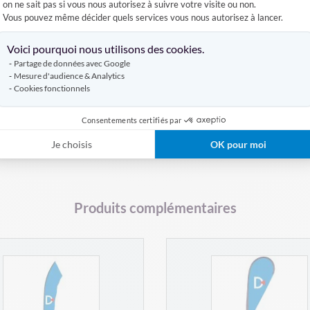
Base mobile à lester J
on ne sait pas si vous nous autorisez à suivre votre visite ou non.
Reverso
Vous pouvez même décider quels services vous nous autorisez à lancer.
Axeptio consent
À PARTIR DE
À PARTIR DE
Voici pourquoi nous utilisons des cookies.
170,00 €
129,00 €
Partage de données avec Google
Mesure d'audience & Analytics
AJOUTER AU PANIER
VOIR LE PRODUIT
Cookies fonctionnels
Consentements certifiés par
Je choisis
OK pour moi
Produits complémentaires