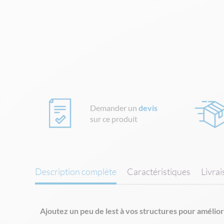
Skip
to
the
beginning
of
the
images
gallery
Demander un
devis
sur ce produit
Description complète
Caractéristiques
Livra
Ajoutez un peu de lest à vos structures pour améliore