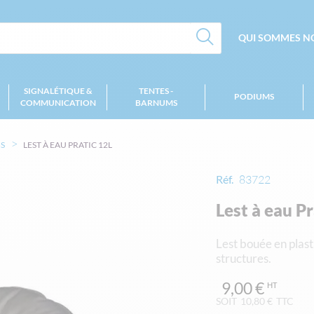
QUI SOMMES NO
SIGNALÉTIQUE &
TENTES -
PODIUMS
COMMUNICATION
BARNUMS
S
LEST À EAU PRATIC 12L
Réf.
83722
Lest à eau P
Lest bouée en plast
structures.
9,00 €
SOIT
10,80 €
TTC