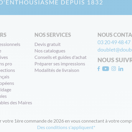
D'ENTHOUSIASME DEPUIS 1832
ERS
NOS SERVICES
NOUS CONTA
03 20 49 48 47
essionnels
Devis gratuit
doublet@doubl
e
Nos catalogues
ives
Conseils et guides d'achat
NOUS SUIV
ns pro
Préparer ses impressions
lections
Modalités de livraison
nçais
opéens
uidage
bles
ables des Maires
ur votre 1ère commande de 2026 en vous connectant à votre compt
Des conditions s'appliquent*