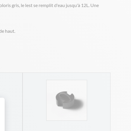
ris gris, le lest se remplit d'eau jusqu'à 12L. Une
de haut.
 Personnalisez vos Options