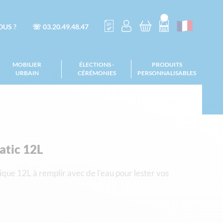
US ?
☏ 03.20.49.48.47
MOBILIER
ÉLECTIONS -
PRODUITS
URBAIN
CÉRÉMONIES
PERSONNALISABLES
ratic 12L
ique 12L à remplir avec de l'eau pour lester vos