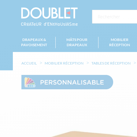
DRAPEAUX &
MÂTS POUR
MOBILIER
PAVOISEMENT
DRAPEAUX
RÉCEPTION
ACCUEIL
MOBILIER RÉCEPTION
TABLES DE RÉCEPTION
Skip
to
the
end
of
the
images
gallery