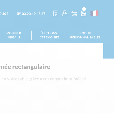
US ?
☏ 03.20.49.48.47
MOBILIER
ÉLECTIONS -
PRODUITS
URBAIN
CÉRÉMONIES
PERSONNALISABLES
mée rectangulaire
ur à votre table grâce à ces nappes imprimées à