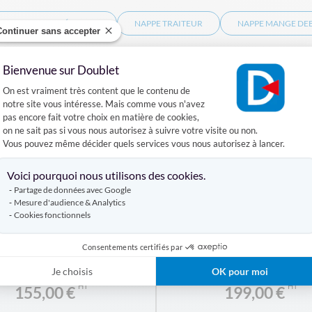
E PERSONNALISÉE LOGO
NAPPE TRAITEUR
NAPPE MANGE DE
Continuer sans accepter
Produits similaires
Bienvenue sur Doublet
Plateforme de Gestion du Consentement :
On est vraiment très content que le contenu de
notre site vous intéresse. Mais comme vous n'avez
pas encore fait votre choix en matière de cookies,
on ne sait pas si vous nous autorisez à suivre votre visite ou non.
Vous pouvez même décider quels services vous nous autorisez à lancer.
Axeptio consent
Voici pourquoi nous utilisons des cookies.
Partage de données avec Google
Mesure d'audience & Analytics
Cookies fonctionnels
Nappe rectangulaire
Nappe imprimée ron
rsonnalisée avec zips
Consentements certifiés par
Je choisis
OK pour moi
À PARTIR DE
À PARTIR DE
155,00 €
199,00 €