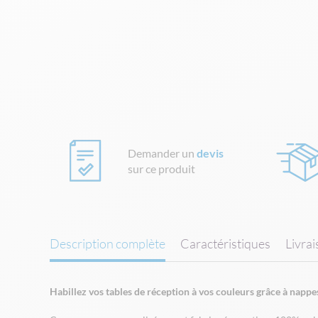
Skip
to
the
beginning
of
the
images
gallery
Demander un
devis
sur ce produit
Description complète
Caractéristiques
Livra
Habillez vos tables de réception à vos couleurs grâce à nappe