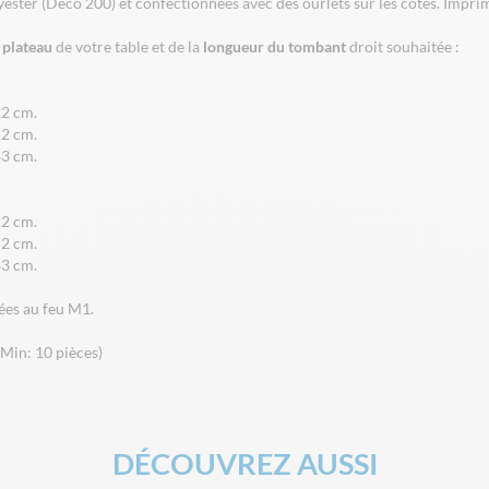
ester (Deco 200) et confectionnées avec des ourlets sur les côtés. Impri
u plateau
de votre table et de la
longueur du tombant
droit souhaitée :
22 cm.
52 cm.
83 cm.
22 cm.
52 cm.
83 cm.
ées au feu M1.
(Min: 10 pièces)
DÉCOUVREZ AUSSI