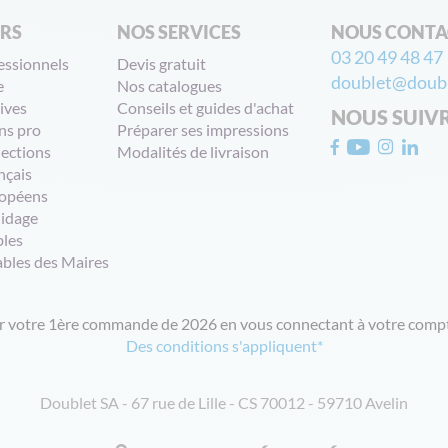
ERS
NOS SERVICES
NOUS CONTA
03 20 49 48 47
essionnels
Devis gratuit
doublet@doubl
e
Nos catalogues
ives
Conseils et guides d'achat
NOUS SUIV
ns pro
Préparer ses impressions
lections
Modalités de livraison
nçais
opéens
uidage
bles
ables des Maires
ur votre 1ère commande de 2026 en vous connectant à votre compt
Des conditions s'appliquent*
Doublet SA - 67 rue de Lille - CS 70012 - 59710 Avelin