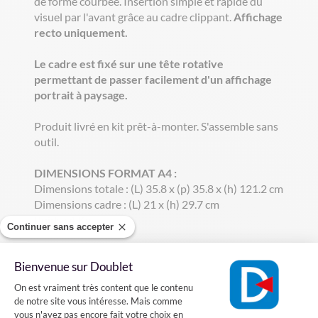
de forme courbée. Insertion simple et rapide du
visuel par l'avant grâce au cadre clippant.
Affichage
recto uniquement.
Le cadre est fixé sur une tête rotative
permettant de passer facilement d'un affichage
portrait à paysage.
Produit livré en kit prêt-à-monter. S'assemble sans
outil.
DIMENSIONS FORMAT A4 :
Dimensions totale : (L) 35.8 x (p) 35.8 x (h) 121.2 cm
Dimensions cadre : (L) 21 x (h) 29.7 cm
Poids : 4 Kg
Continuer sans accepter
DIMENSIONS FORMAT A3 :
Bienvenue sur Doublet
Dimensions totale : (L) 35.8 x (p) 35.8 x (h) 126.2 cm
Plateforme de Gestion du Consentement
Dimensions cadre : (L) 29.7 x (h) 42 cm
On est vraiment très content que le contenu
Poids : 4.5 Kg
de notre site vous intéresse. Mais comme
vous n'avez pas encore fait votre choix en