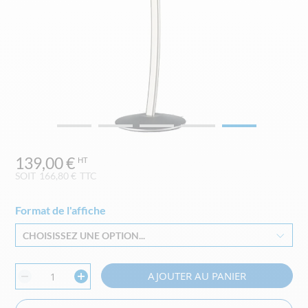
Skip
139,00 €
to
the
SOIT
166,80 €
TTC
beginning
of
Format de l'affiche
the
images
CHOISISSEZ UNE OPTION...
gallery
AJOUTER AU PANIER