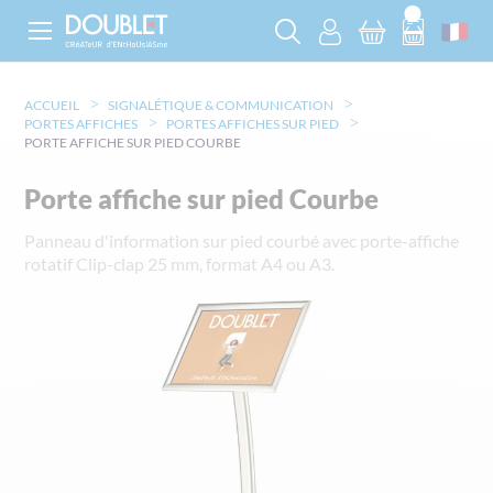
ACCUEIL
SIGNALÉTIQUE & COMMUNICATION
PORTES AFFICHES
PORTES AFFICHES SUR PIED
PORTE AFFICHE SUR PIED COURBE
Porte affiche sur pied Courbe
Panneau d'information sur pied courbé avec porte-affiche
rotatif Clip-clap 25 mm, format A4 ou A3.
Skip
to
the
end
of
the
images
gallery