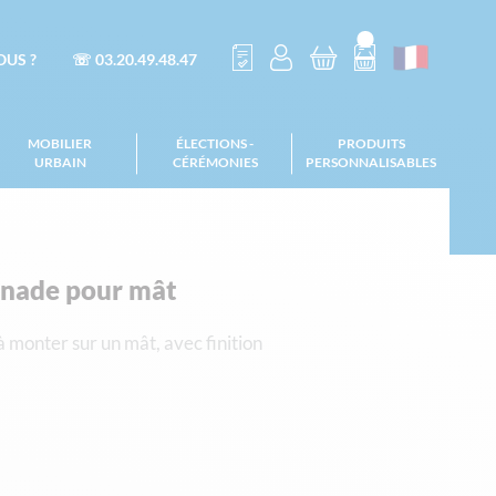
US ?
☏ 03.20.49.48.47
MOBILIER
ÉLECTIONS -
PRODUITS
URBAIN
CÉRÉMONIES
PERSONNALISABLES
nade pour mât
monter sur un mât, avec finition