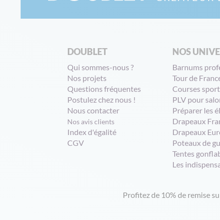
DOUBLET
NOS UNIV
Qui sommes-nous ?
Barnums prof
Nos projets
Tour de Franc
Questions fréquentes
Courses sport
Postulez chez nous !
PLV pour salo
Nous contacter
Préparer les é
Drapeaux Fra
Nos avis clients
Index d'égalité
Drapeaux Eur
CGV
Poteaux de g
Tentes gonfla
Les indispens
Profitez de 10% de remise s