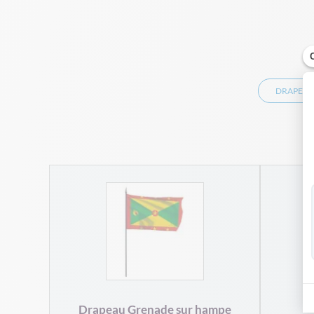
DRAPEAU
r mât
Drapeau Grenade sur hampe