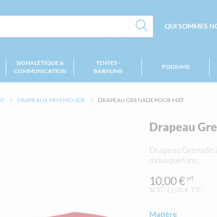
QUI SOMMES NO
SIGNALÉTIQUE &
TENTES -
PODIUMS
COMMUNICATION
BARNUMS
ÂT
DRAPEAUX PAYS MONDE
DRAPEAU GRENADE POUR MÂT
Drapeau Gre
Drapeau Grenade à 
mousquetons.
10,00 €
SOIT
12,00 €
TTC
Matière