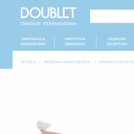
DRAPEAUX &
MÂTS POUR
MOBILIER
PAVOISEMENT
DRAPEAUX
RÉCEPTION
ACCUEIL
DRAPEAUX & PAVOISEMENT
DRAPEAUX POUR M
Skip
to
the
end
of
the
images
gallery