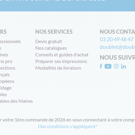
ERS
NOS SERVICES
NOUS CONTA
03 20 49 48 47
essionnels
Devis gratuit
doublet@doubl
e
Nos catalogues
ives
Conseils et guides d'achat
NOUS SUIV
ns pro
Préparer ses impressions
lections
Modalités de livraison
nçais
opéens
uidage
bles
ables des Maires
ur votre 1ère commande de 2026 en vous connectant à votre compt
Des conditions s'appliquent*