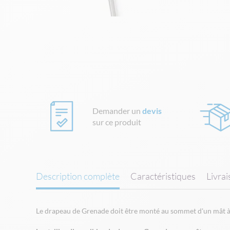
Skip
to
the
beginning
of
the
images
gallery
Demander un
devis
sur ce produit
Description complète
Caractéristiques
Livra
Le drapeau de Grenade doit être monté au sommet d'un mât à l