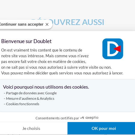
DÉCOUVREZ AUSSI
Continuer sans accepter
 DE SUPPORTERS
MÂT TÉLÉSCOPIQUE POUR DRAPEAU
MAT O
Bienvenue sur Doublet
Plateforme de Gestion du Consentement :
On est vraiment très content que le contenu de
notre site vous intéresse. Mais comme vous n'avez
Produits similaires
pas encore fait votre choix en matière de cookies,
on ne sait pas si vous nous autorisez à suivre votre visite ou non.
Vous pouvez même décider quels services vous nous autorisez à lancer.
Axeptio consent
Voici pourquoi nous utilisons des cookies.
Partage de données avec Google
Mesure d'audience & Analytics
Cookies fonctionnels
Consentements certifiés par
Je choisis
OK pour moi
Drapeau République
Drapeau Saint-Vincent-e